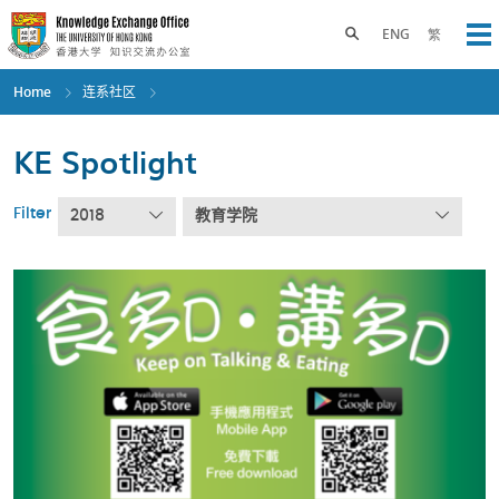
Skip
to
Toggle search panel
ENG
繁
Op
main
content
Home
连系社区
KE Spotlight
Filter
2018
教育学院