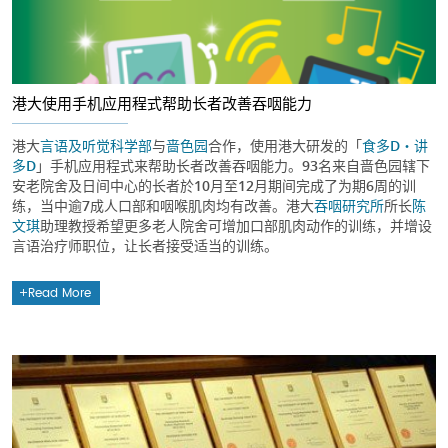
港大使用手机应用程式帮助长者改善吞咽能力
港大
言语及听觉科学部
与
啬色园
合作，使用港大研发的「
食多D・讲
多D
」手机应用程式来帮助长者改善吞咽能力。93名来自啬色园辖下
安老院舍及日间中心的长者於10月至12月期间完成了为期6周的训
练，当中逾7成人口部和咽喉肌肉均有改善。港大
吞咽研究所
所长
陈
文琪
助理教授希望更多老人院舍可增加口部肌肉动作的训练，并增设
言语治疗师职位，让长者接受适当的训练。
Read More