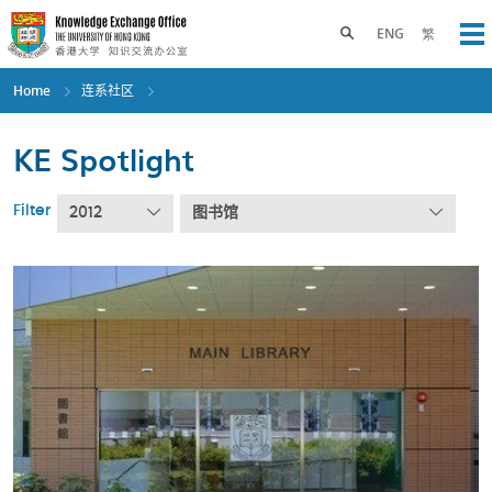
Skip
to
Toggle search panel
ENG
繁
Op
main
content
Home
连系社区
KE Spotlight
Filter
2012
图书馆