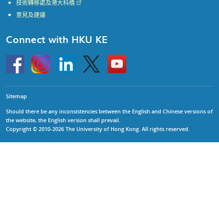
技術轉移處及港大科橋
意見及建議
Connect with HKU KE
Go
Instagram
Linkedin
Twitter
Go
to
to
HKU
HKU
KE
KE
facebook
YouTube
Sitemap
Should there be any inconsistencies between the English and Chinese versions of
the website, the English version shall prevail.
Copyright © 2010-2026 The University of Hong Kong. All rights reserved.