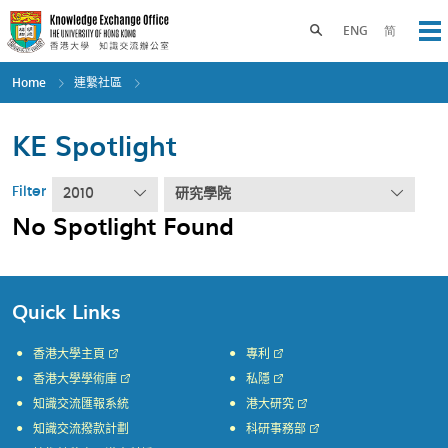
Skip
to
Toggle search panel
ENG
简
Op
main
content
Home
連繫社區
KE Spotlight
Filter
2010
研究學院
No Spotlight Found
Quick Links
香港大學主頁
專利
香港大學學術庫
私隱
知識交流匯報系統
港大研究
知識交流撥款計劃
科研事務部