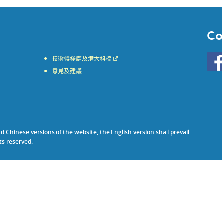
Co
Go
技術轉移處及港大科橋
to
意見及建議
HKU
KE
face
Chinese versions of the website, the English version shall prevail.
ts reserved.