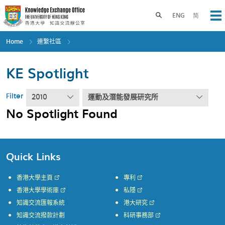
Skip
to
Toggle search panel
ENG
简
Op
main
content
Home
連繫社區
KE Spotlight
Filter
2010
運動及潛能發展研究所
No Spotlight Found
Quick Links
香港大學主頁
專利
香港大學學術庫
私隱
知識交流匯報系統
港大研究
知識交流撥款計劃
科研事務部