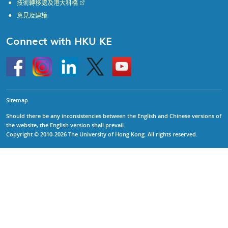
技術轉移處及港大科橋
意見及建議
Connect with HKU KE
Go
Instagram
Linkedin
Twitter
Go
to
to
HKU
HKU
KE
KE
facebook
YouTube
Sitemap
Should there be any inconsistencies between the English and Chinese versions of
the website, the English version shall prevail.
Copyright © 2010-2026 The University of Hong Kong. All rights reserved.