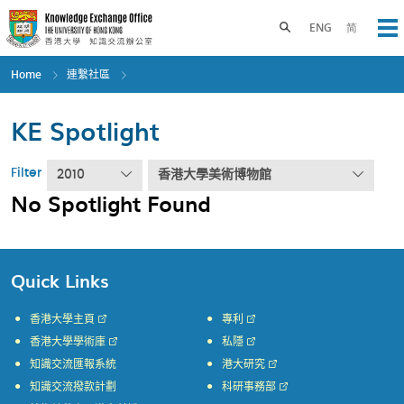
Skip
to
Toggle search panel
ENG
简
Op
main
content
Home
連繫社區
KE Spotlight
Filter
2010
香港大學美術博物館
No Spotlight Found
Quick Links
香港大學主頁
專利
香港大學學術庫
私隱
知識交流匯報系統
港大研究
知識交流撥款計劃
科研事務部