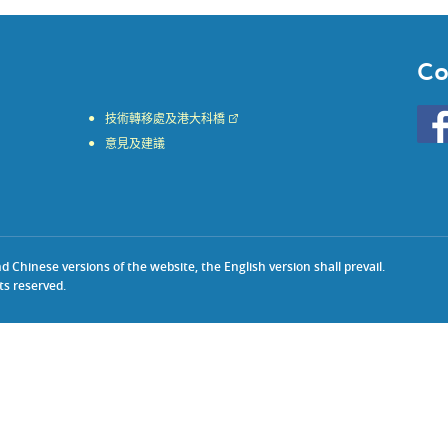
Co
Go
技術轉移處及港大科橋
to
意見及建議
HKU
KE
face
Chinese versions of the website, the English version shall prevail.
ts reserved.