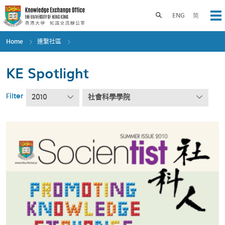
Skip
to
Toggle search panel
ENG
简
Op
main
content
Home
連繫社區
KE Spotlight
Filter
2010
社會科學學院