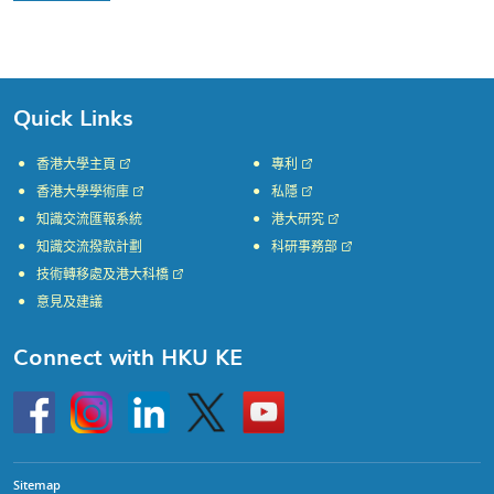
Quick Links
香港大學主頁
專利
香港大學學術庫
私隱
知識交流匯報系統
港大研究
知識交流撥款計劃
科研事務部
技術轉移處及港大科橋
意見及建議
Connect with HKU KE
Go
Instagram
Linkedin
Twitter
Go
to
to
HKU
HKU
KE
KE
facebook
YouTube
Sitemap