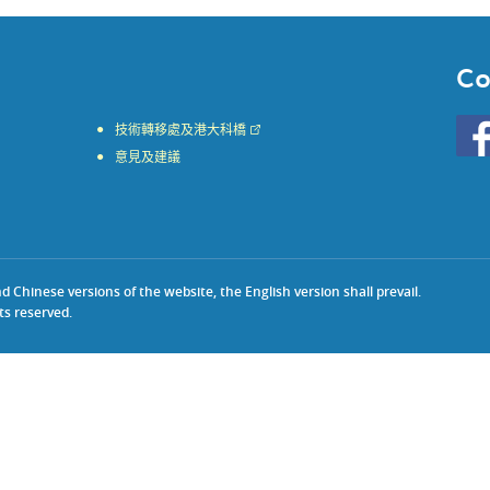
Co
Go
技術轉移處及港大科橋
to
意見及建議
HKU
KE
face
Chinese versions of the website, the English version shall prevail.
ts reserved.