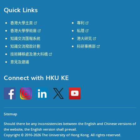
Quick Links
香港大學主頁
專利
香港大學學術庫
私隱
知識交流匯報系統
港大研究
知識交流撥款計劃
科研事務部
技術轉移處及港大科橋
意見及建議
Connect with HKU KE
Go
Instagram
Linkedin
Twitter
Go
to
to
HKU
HKU
KE
KE
facebook
YouTube
Sitemap
Should there be any inconsistencies between the English and Chinese versions of
the website, the English version shall prevail.
Copyright © 2010-2026 The University of Hong Kong. All rights reserved.