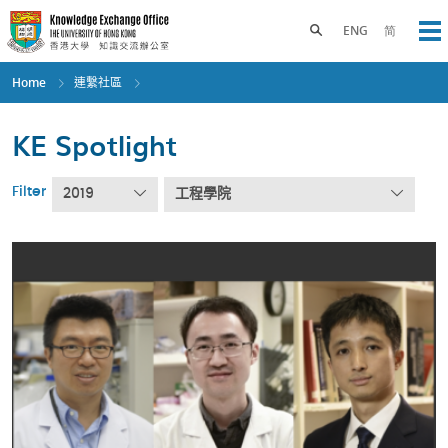
Skip
to
Toggle search panel
ENG
简
Op
main
content
Home
連繫社區
KE Spotlight
Filter
2019
工程學院