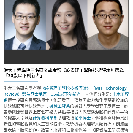
港大工程學院三名研究學者獲《麻省理工學院技術評論》選為
「35歲以下創新者」
港大三名研究學者獲
《麻省理工學院技術評論》（MIT Technology
Review）
選為亞太地區「35歲以下創新者」
。他們分別是:
土木工程
系
博士後研究員郭浩博士，他研發了一種無需電力和化學藥劑投加的
快速濾膜可以快速淨水；
機械工程系
的機器人學學者郭子彥博士，她
曾參與開發世界上首個在磁力共振掃描器內做雙邊深腦神經外科手術
的機器人；以及
計算機科學系
助理教授
羅平博士
，他積極開發極具創
新性的電腦視覺和人工智能技術，教導機器人理解人類行為，例如面
部表情，肢體動作，語言，服飾和社會關係等。《麻省理工學院技術