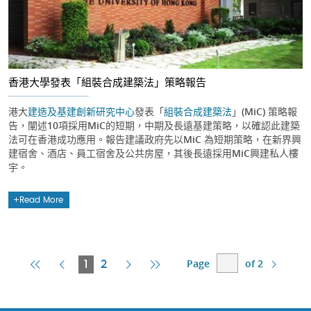
香港大學發表「組裝合成建築法」策略報告
港大
建造及基建創新研究中心
發表「
組裝合成建築法
」(MiC) 策略報
告，闡述10項採用MiC的短期，中期及長遠基建策略，以確認此建築
法可在香港成功應用。報告建議政府先以MiC 為短期策略，在新界興
建宿舍、酒店、員工宿舍及公共房屋，其後長遠採用MiC興建私人樓
宇。
Read More
Page
of 2
First
Previous
Current
Next
Last
1
2
Page
Page
Page
Page
Page