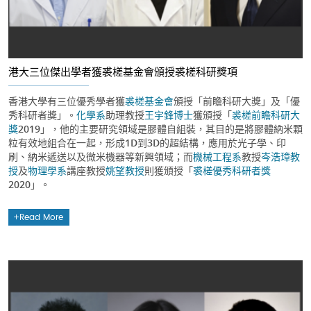
港大三位傑出學者獲裘槎基金會頒授裘槎科研獎項
香港大學有三位優秀學者獲
裘槎基金會
頒授「前瞻科研大獎」及「優
秀科研者獎」。
化學系
助理教授
王宇鋒博士
獲頒授「
裘槎前瞻科研大
獎
2019」，他的主要研究領域是膠體自組裝，其目的是將膠體納米顆
粒有效地組合在一起，形成1D到3D的超結構，應用於光子學、印
刷、納米遞送以及微米機器等新興領域；而
機械工程系
教授
岑浩璋教
授
及
物理學系
講座教授
姚望教授
則獲頒授「
裘槎優秀科研者獎
2020」。
Read More