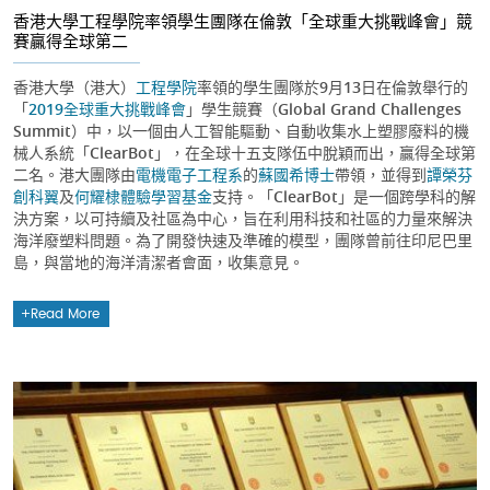
香港大學工程學院率領學生團隊在倫敦「全球重大挑戰峰會」競
賽贏得全球第二
香港大學（港大）
工程學院
率領的學生團隊於9月13日在倫敦舉行的
「
2019全球重大挑戰峰會
」學生競賽（Global Grand Challenges
Summit）中，以一個由人工智能驅動、自動收集水上塑膠廢料的機
械人系統「ClearBot」，在全球十五支隊伍中脫穎而出，贏得全球第
二名。港大團隊由
電機電子工程系
的
蘇國希博士
帶領，並得到
譚榮芬
創科翼
及
何耀棣體驗學習基金
支持。「ClearBot」是一個跨學科的解
決方案，以可持續及社區為中心，旨在利用科技和社區的力量來解決
海洋廢塑料問題。為了開發快速及準確的模型，團隊曾前往印尼巴里
島，與當地的海洋清潔者會面，收集意見。
Read More