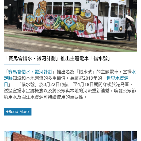
「賽馬會惜水‧識河計劃」推出主題電車「惜水號」
「
賽馬會惜水‧識河計劃
」推出名為「惜水號」的主題電車，宣揚
水
足跡
知識和本地河流的多重價值。為慶祝2019年的「
世界水資源
日
」，「惜水號」於3月22日啟航，至4月18日期間穿梭於港島區，
透過宣揚水足跡概念以及將公眾與本地的河流重新連繫，喚醒公眾節
約用水及關注水資源可持續使用的重要性。
Read More