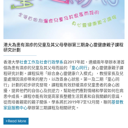
港大為患有濕疹的兒童及其父母舉辦第三期身心靈健康親子課程
研究計劃
香港大學
社會工作及社會行政學系
自2017年起，連續兩年舉辦本港首
個為患有濕疹的兒童及其父母而設的「
童心同行
」身心靈健康親子課
程研究計劃。課程採用「綜合身心靈健康介入模式」，教授家長及兒
童處理因濕疹帶來的壓力，以改善身心狀態。第一及二期「童心同
行」計劃的初步研究發現，課程能有效舒緩濕疹兒童患者的身心困
擾，提昇他們的自信心及抗逆力，幫助他們應對情緒和學習如何在病
患中成長。課程亦能有效提高家長整體生活質素和自我關顧的意識，
從而培養親密的親子關係。學系將於2019年7至12月間，聯同
基督教
家庭服務中心
舉辦第三期課程及相關研究。
Read More