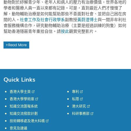
動物對於紓解青少年、老年人和病人的壓力有治療價值，世界各地的
學者和醫療人員一直以來都有記錄。可是，直到最近人們才慢慢了
解，動物輔助治療是如何能幫助那些不善面對社會、並把自己困在房
間的人。
社會工作及社會行政學系
副教授
黃蔚澄博士
與一間非牟利社
會服務機構合作，研究動物輔助治療（主要是經過訓練的狗隻）如何
幫助香港隱蔽青年重拾自信。請
按此
觀賞完整影片。
Read More
Quick Links
香港大學主頁
專利
香港大學學術庫
私隱
知識交流匯報系統
港大研究
知識交流撥款計劃
科研事務部
技術轉移處及港大科橋
意見及建議