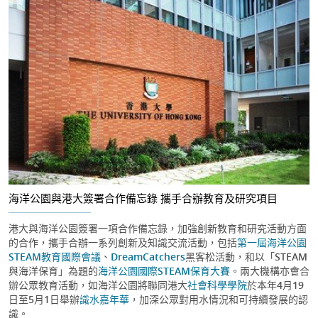
海洋公園與港大簽署合作備忘錄 攜手合辦教育及研究項目
港大與海洋公園簽署一項合作備忘錄，加強創新教育和研究活動方面
的合作，攜手合辦一系列創新及知識交流活動，包括
第一屆海洋公園
STEAM教育國際會議
、
DreamCatchers
黑客松活動，和以「STEAM
與海洋保育」為題的
海洋公園國際STEAM保育大賽
。兩大機構亦會合
辦公眾教育活動，如海洋公園將聯同港大
社會科學學院
於本年4月19
日至5月1日舉辦
識水嘉年華
，加深公眾對用水情況和可持續發展的認
識。