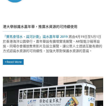
港大舉辦識水嘉年華，推廣水資源的可持續使用
「賽馬會惜水・識河計劃」
識水嘉年華 2019
將由4月19日至5月1日
於香港海洋公園舉行。嘉年華設有擴增實境展覽、AR智能沙箱等設
施，同場亦會播放教育影片及設立展覽，讓公眾人士透過互動有趣的
方式認識水資源的可持續性，加強大眾對保護水資源的意識。
Read More