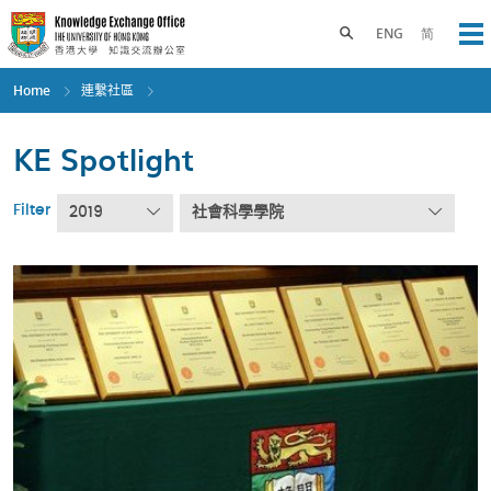
Skip
to
Toggle search panel
ENG
简
Op
main
content
Home
連繫社區
KE Spotlight
Filter
2019
社會科學學院