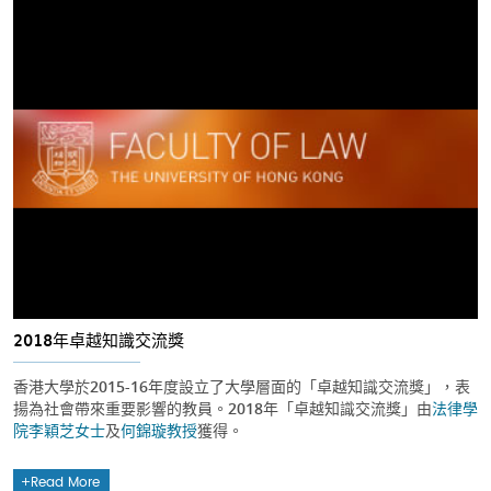
2018年卓越知識交流獎
香港大學於2015-16年度設立了大學層面的「卓越知識交流獎」，表
揚為社會帶來重要影響的教員。2018年「卓越知識交流獎」由
法律學
院
李穎芝女士
及
何錦璇教授
獲得。
Read More