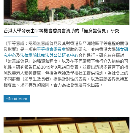
香港大學發表由平等機會委員會資助的「無意識偏見」研究
《平等意識：認識無意識偏見及其對香港及亞洲地區平等進程的關係
及影響》是一項由
平等機會委員會
資助的研究，並由香港大學
婦女研
究中心
及
法律學院
比較法與公法研究中心
合作進行。研究旨在探討
「無意識偏見」的種類和程度，以及在不同環境下執行介入措施的可
能性。研究報告已於2019年9月24日發表，並提出透過多管齊下的措
施改善港人精神健康，包括為老師及學校社工提供培訓，為社會上的
不同群體（如學生及長者）提供針對性的支援，以及鼓勵各界秉持互
相尊重、求同存異的原則，合力為社會發展尋求出路。
Read More