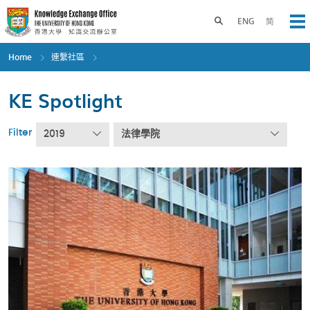
Skip
to
Toggle search panel
ENG
简
Op
main
content
Home
連繫社區
KE Spotlight
Filter
2019
法律學院