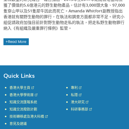
獲了價值約5.6億港元的野生動物產品，估計有3,000頭大象、97,000
隻穿山甲以及51隻犀牛因此而死亡。Amanda Whitfort副教授指出
香港就有關野生動物的罪行，在執法和調查方面都非常不足。研究小
組促請政府加強目前針對野生動物走私的執法，把走私野生動物罪行
納入《有組織及嚴重罪行條例》監管。
Read More
Quick Links
香港大學主頁
專利
香港大學學術庫
私隱
知識交流匯報系統
港大研究
知識交流撥款計劃
科研事務部
技術轉移處及港大科橋
意見及建議