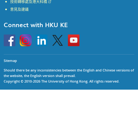
技術轉移處及港大科橋
意見及建議
Connect with HKU KE
Go
Instagram
Linkedin
Twitter
Go
to
to
HKU
HKU
KE
KE
facebook
YouTube
Sitemap
Should there be any inconsistencies between the English and Chinese versions of
the website, the English version shall prevail.
Copyright © 2010-2026 The University of Hong Kong. All rights reserved.