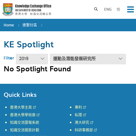
Skip
to
Toggle search panel
ENG
简
Op
main
content
Home
連繫社區
KE Spotlight
Filter
2019
運動及潛能發展研究所
No Spotlight Found
Quick Links
香港大學主頁
專利
香港大學學術庫
私隱
知識交流匯報系統
港大研究
知識交流撥款計劃
科研事務部