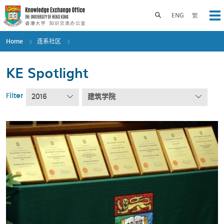
Skip
to
Toggle search panel
ENG
繁
Op
main
content
Home
连系社区
KE Spotlight
Filter
2016
建筑学院