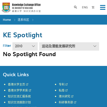
Skip
to
Toggle search panel
ENG
繁
Op
main
content
Home
连系社区
KE Spotlight
Filter
2010
运动及潜能发展研究所
No Spotlight Found
Quick Links
香港大学主页
专利
香港大学学术库
私隐
知识交流汇报系统
港大研究
知识交流拨款计划
科研事务部