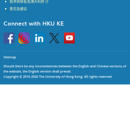
技术转移处及港大科桥
意见及建议
Connect with HKU KE
Go
Instagram
Linkedin
Twitter
Go
to
to
HKU
HKU
KE
KE
facebook
YouTube
Sitemap
Should there be any inconsistencies between the English and Chinese versions of
the website, the English version shall prevail.
Copyright © 2010-2026 The University of Hong Kong. All rights reserved.