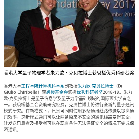
香港大学量子物理学者朱力欧・克贝拉博士获裘槎优秀科研者奖
香港大学
工程学院
计算机科学系
副教授
朱力欧·克贝拉博士
（Dr
Giulio Chiribella）获
裘槎基金会
颁授
优秀科研者奖
2018-19。朱力
欧·克贝拉博士是量子信息学及量子力学基础领域的国际顶尖学者之
一。获裘槎基金会资助研究经费，克贝拉博士将进行全新的量子通讯
模式研究。在新模式下，讯息可同时使用多条通讯线路传送以提高通
讯效率。这新模式通讯可以让两条原来不安全的通讯线路变得安全，
让发送讯息者及接受者可以在现有条件无法保证安全的情况下完成保
密通讯。