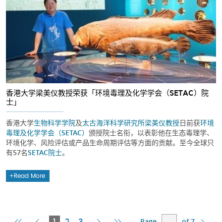
香港大学梁美仪教授荣获「环境毒理及化学学会（SETAC）院
士」
香港大学
生物科学学院
及
太古海洋科学研究所
梁美仪教授
日前获
环境
毒理及化学学会（SETAC）
颁授院士名衔，以表彰他在生态毒理学、
环境化学、风险评估或产品生命周期评估等方面的贡献。至今全球只
有57名
SETAC院士
。
Read More
Page
of 7
First
Previous
Current
Next
Last
1
2
3