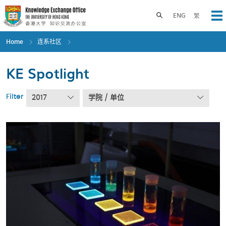
Skip
to
Toggle search panel
ENG
繁
Op
main
content
Home
连系社区
KE Spotlight
Filter
2017
学院 / 单位