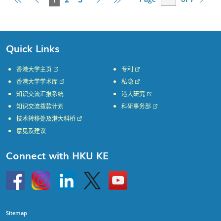
Page
Page
Page
Page
Page
Quick Links
香港大学主页
专利
香港大学学术库
私隐
知识交流汇报系统
港大研究
知识交流拨款计划
科研事务部
技术转移处及港大科桥
意见及建议
Connect with HKU KE
Go
Instagram
Linkedin
Twitter
Go
to
to
HKU
HKU
KE
KE
facebook
YouTube
Sitemap