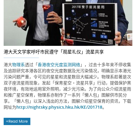
港大天文学家呼吁市民遵守「观星礼仪」流星共享
港大
物理系
透过「
香港夜空光度监测网络
」，过去十多年来不停收集
及追踪研究本港各区的夜空光度数据及光污染情况，明确显示本港光
污染问题严重，令可见的星星和流星数目大幅减少。物理系趁著是次
双子座流星雨现象，发起「保育星空・流星共享」行动，提倡保护黑
夜环境，有效地运用室外照明，减少光污染。为了向公众介绍流星雨
和推广星空保育，物理系亦制作了一系列「懒人包」图解供市民分
享。「懒人包」以深入浅出的方法，图解介绍星空保育的资讯，下载
网址为
http://nightsky.physics.hku.hk/KE/201718
。
Read More