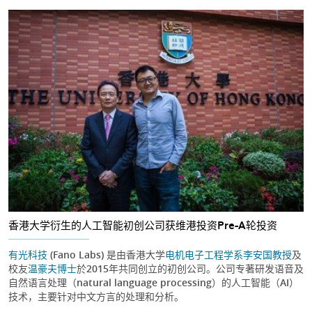
香港大学衍生的人工智能初创公司获维港投资Pre-A轮投资
有光科技
(Fano Labs) 是由香港大学
电机电子工程学系
李安国教授
及
校友
温豪夫博士
於2015年共同创立的初创公司。公司专著研发语音及
自然语言处理（natural language processing）的人工智能（AI）
技术，主要针对中文方言的处理和分析。