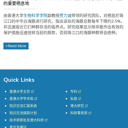
的重要栖息地
由香港大学
生物科学学院
副教授
贾力诚
带领的研究团队，对栖息於珠
江口的中华白海豚进行研究，指出该处的海豚总数每年下降约2.5%，
并迅速接近它们种群存活的临界点。研究结果显示除非能作出有效的
保护措施迅速扭转当前的趋势，否则珠江口的海豚种群将会绝种。
Read More
Quick Links
香港大学主页
专利
香港大学学术库
私隐
知识交流汇报系统
港大研究
知识交流拨款计划
科研事务部
技术转移处及港大科桥
意见及建议