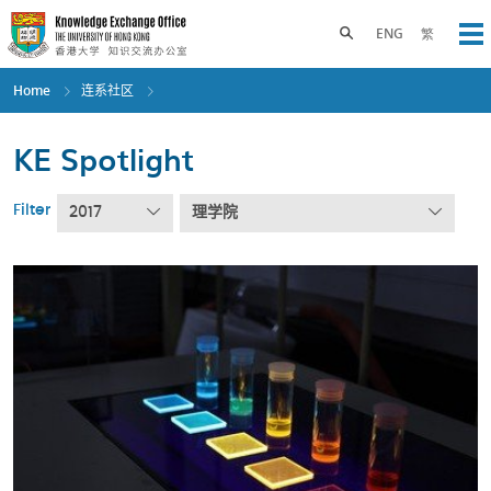
Skip
to
Toggle search panel
ENG
繁
Op
main
content
Home
连系社区
KE Spotlight
Filter
2017
理学院