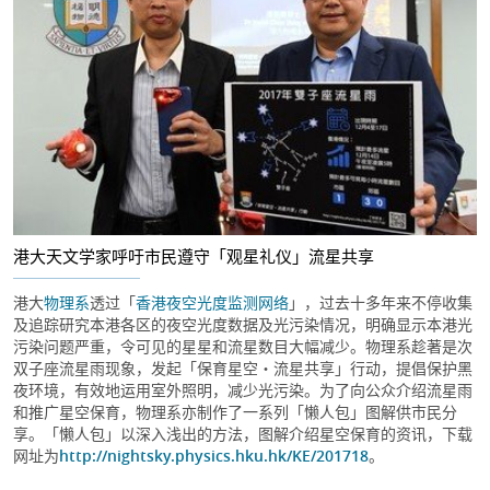
港大天文学家呼吁市民遵守「观星礼仪」流星共享
港大
物理系
透过「
香港夜空光度监测网络
」，过去十多年来不停收集
及追踪研究本港各区的夜空光度数据及光污染情况，明确显示本港光
污染问题严重，令可见的星星和流星数目大幅减少。物理系趁著是次
双子座流星雨现象，发起「保育星空・流星共享」行动，提倡保护黑
夜环境，有效地运用室外照明，减少光污染。为了向公众介绍流星雨
和推广星空保育，物理系亦制作了一系列「懒人包」图解供市民分
享。「懒人包」以深入浅出的方法，图解介绍星空保育的资讯，下载
网址为
http://nightsky.physics.hku.hk/KE/201718
。