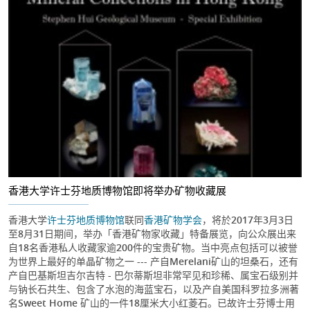
香港大学许士芬地质博物馆即将举办矿物收藏展
香港大学
许士芬地质博物馆
联同
香港矿物学会
，将於2017年3月3日
至8月31日期间，举办「香港矿物家收藏」特备展览，向公众展出来
自18名香港私人收藏家逾200件的宝贵矿物。当中亮点包括可以被誉
为世界上最好的单晶矿物之一 --- 产自Merelani矿山的坦桑石，还有
产自巴基斯坦吉尔吉特 - 巴尔蒂斯坦非常罕见和珍稀、属宝石级别并
与钠长石共生、包含了水泡的海蓝宝石，以及产自美国科罗拉多洲著
名Sweet Home 矿山的一件18厘米大小红菱石。已故许士芬博士用