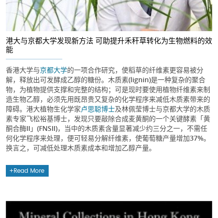
港大与京都大学发现新方法 可助提升禾秆草转化为生物燃料的效
能
香港大学与
京都大学
的一项合作研究，使稻草的纤维素更容易被分
解，释放出可发酵成乙醇的糖份。木质素(lignin)是一种复杂的聚合
物，为植物提供支撑和完整的结构；可是现时要使用植物纤维素来制
造生物乙醇，必须先用既昂贵又复杂的化学程序来减低木质素带来的
障碍。港大植物生化学家
卢思聪博士
及林佩莹博士与京都大学的木质
素专家飞松裕基博士，发现只要敲除合成麦黄酮的一个关键酵素「黄
酮合酶II」(FNSII)，当中的木质素含量显著减少约三分之一，不需任
何化学程序来处理，便可轻易分解纤维素，使葡萄糖产量增加37%。
换言之，可减低处理木质素成本和增加乙醇产量。
Read More