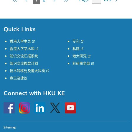
Page
Page
Page
Page
Page
Quick Links
香港大学主页
专利
香港大学学术库
私隐
知识交流汇报系统
港大研究
知识交流拨款计划
科研事务部
技术转移处及港大科桥
意见及建议
Connect with HKU KE
Go
Instagram
Linkedin
Twitter
Go
to
to
HKU
HKU
KE
KE
facebook
YouTube
Sitemap