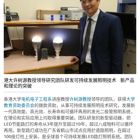
港大许树源教授领导研究团队研发可持续发展照明技术 新产品
和理论的突破
香港大学
电机电子工程系
讲座教授
许树源教授
领导的团队，获得
大学
教育资助委员会
的拨款资助，从事可持续发展照明技术研究，发展新
一代高效能、高光效、长寿命和可循环再用的发光二极管照明系统，
在理论和实际应用上均取得重要突破。团队研发的新型驱动器，把
LED节能路灯的寿命从3年提升至超过10年，超过八成物料可以循环
再用。新型路灯成功在广东省鹤山市试点应用於道路照明，在超过
100座灯柱上安装，是全球首个可持续发展LED路灯照明系统。团队