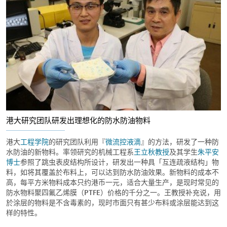
港大研究团队研发出理想化的防水防油物料
港大
工程学院
的研究团队利用『
微流控液滴
』的方法，研发了一种防
水防油的新物料。率领研究的机械工程系
王立秋教授
及其学生
朱平安
博士
参照了跳虫表皮结构所设计，研发出一种具「互连疏液结构」物
料，如将其覆盖於布料上，可以达到防水防油效果。新物料的成本不
高，每平方米物料成本只约港币一元，适合大量生产，是现时常见的
防水物料聚四氟乙烯膜（PTFE）价格的千分之一。王教授补充说，用
於涂层的物料是不含毒素的，现时市面只有甚少布料或涂层能达到这
样的特性。