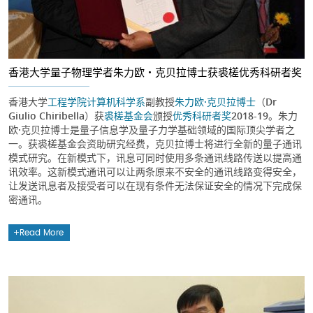
香港大学量子物理学者朱力欧・克贝拉博士获裘槎优秀科研者奖
香港大学
工程学院
计算机科学系
副教授
朱力欧·克贝拉博士
（Dr
Giulio Chiribella）获
裘槎基金会
颁授
优秀科研者奖
2018-19。朱力
欧·克贝拉博士是量子信息学及量子力学基础领域的国际顶尖学者之
一。获裘槎基金会资助研究经费，克贝拉博士将进行全新的量子通讯
模式研究。在新模式下，讯息可同时使用多条通讯线路传送以提高通
讯效率。这新模式通讯可以让两条原来不安全的通讯线路变得安全，
让发送讯息者及接受者可以在现有条件无法保证安全的情况下完成保
密通讯。
Read More