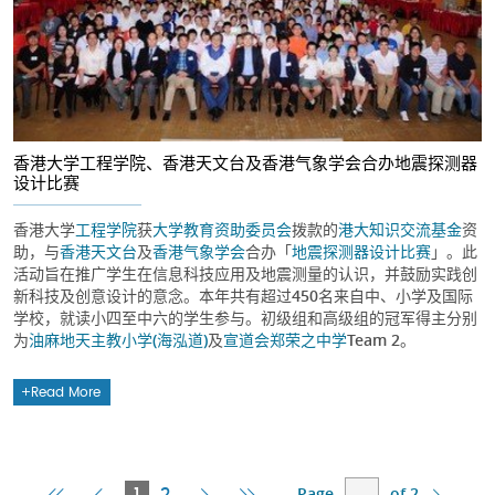
香港大学工程学院、香港天文台及香港气象学会合办地震探测器
设计比赛
香港大学
工程学院
获
大学教育资助委员会
拨款的
港大知识交流基金
资
助，与
香港天文台
及
香港气象学会
合办「
地震探测器设计比赛
」。此
活动旨在推广学生在信息科技应用及地震测量的认识，并鼓励实践创
新科技及创意设计的意念。本年共有超过450名来自中、小学及国际
学校，就读小四至中六的学生参与。初级组和高级组的冠军得主分别
为
油麻地天主教小学(海泓道)
及
宣道会郑荣之中学
Team 2。
Read More
Page
of 2
First
Previous
Current
Next
Last
1
2