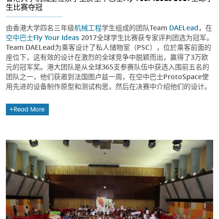
生比赛夺冠
由香港大学四名三年级
机械工程
学生组成的团队Team
DAELead
，在
空中巴士Fly Your Ideas
2017全球学生比赛获专家评判团选为冠军。
Team DAELead为乘客设计了私人储物室（PSC），位於乘客前面的
座位下，这有效的设计在激烈的全球竞争中脱颖而出，赢得了3万欧
元的冠军奖。港大团队是从全球365支参赛队伍中获选入围前五名的
团队之一，他们获邀到法国图卢兹一周，在空中巴士ProtoSpace使
用先进的设备制作原型和测试构思，然后在决赛中介绍他们的设计。
Read More