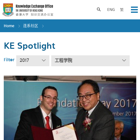
Skip
to
Toggle search panel
ENG
繁
Op
main
content
Home
连系社区
KE Spotlight
Filter
2017
工程学院