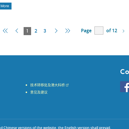
 More
Page
of 12
First
Previous
Current
Next
Last
1
2
3
Page
Page
Page
Page
Page
Co
Go
技术转移处及港大科桥
to
意见及建议
HKU
KE
face
Chinese versions of the website, the English version shall prevail.