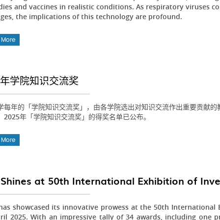
ies and vaccines in realistic conditions. As respiratory viruses c
nges, the implications of this technology are profound.
 More
25年学院知识交流奖
学每年的「学院知识交流奖」，由各学院选出对知识交流作出重要贡献的
。2025年「学院知识交流奖」的得奖名单已公布。
 More
Shines at 50th International Exhibition of In
as showcased its innovative prowess at the 50th International E
ril 2025. With an impressive tally of 34 awards, including one pr