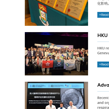
化影响
Read
HKU 
HKU re
Geneva,
Read
Adva
Recent
and or
respir