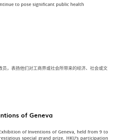
ontinue to pose significant public health
教员，表扬他们对工商界或社会所带来的经济、社会或文
ventions of Geneva
xhibition of Inventions of Geneva, held from 9 to
estigious special grand prize, HKU's participation