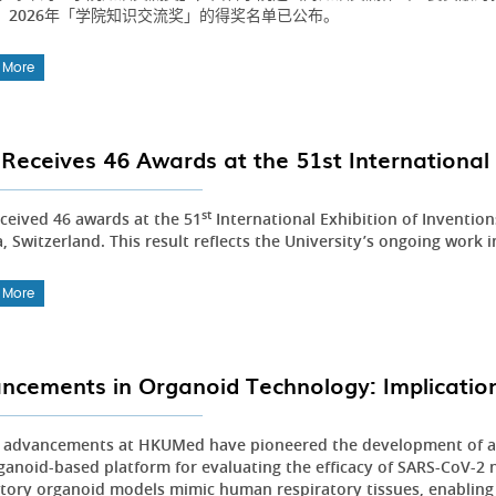
。2026年「学院知识交流奖」的得奖名单已公布。
 More
Receives 46 Awards at the 51st International 
st
ceived 46 awards at the 51
International Exhibition of Inventio
 Switzerland. This result reflects the University’s ongoing work i
 More
ncements in Organoid Technology: Implication
 advancements at HKUMed have pioneered the development of an 
ganoid-based platform for evaluating the efficacy of SARS-CoV-2 n
atory organoid models mimic human respiratory tissues, enabling 