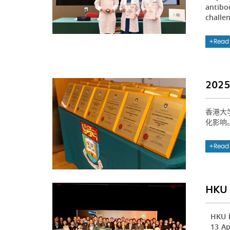
antibod
challe
Read
20
香港大
化影响
Read
HKU 
HKU h
13 Ap