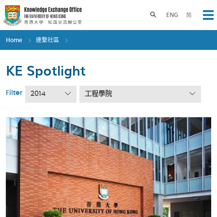
Skip
to
Toggle search panel
ENG
简
Op
main
content
Home
連繫社區
KE Spotlight
Filter
2014
工程學院