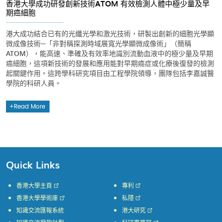
香港大學成功研發創新技術ATOM 有效檢測人體中極少量及早
期癌細胞
港大成功結合已有的光纖光學和激光技術，研製出創新的細胞光學顯
微成像技術─「非對稱探測時域展寬光學顯微成像術」（簡稱
ATOM），能高速、準確及有效率地識別流動血液中的極少量及早期
癌細胞，這項新技術的發展和應用能對早期癌症或化療後復發的檢測
起關鍵作用。這跨學科研究項目由工程學院領導，團隊包括李嘉誠醫
學院的科研人員。
Read More
Quick Links
香港大學主頁
專利
香港大學學術庫
私隱
知識交流匯報系統
港大研究