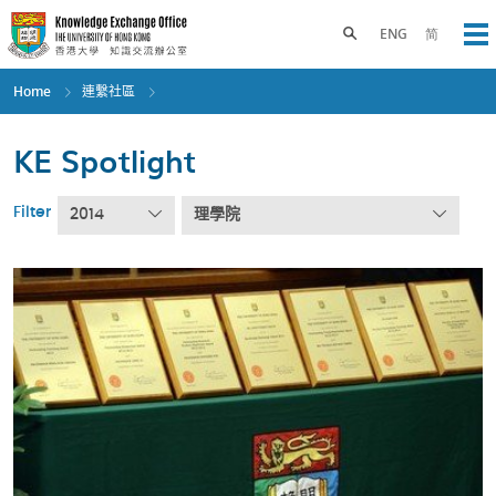
Skip
to
Toggle search panel
ENG
简
Op
main
content
Home
連繫社區
KE Spotlight
Filter
2014
理學院