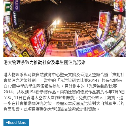
港大物理系致力推動社會及學生關注光污染
港大物理系與可觀自然教育中心暨天文館及香港太空館合辦「推動社
會關注光污染計劃」，當中的「光污染研究比賽2014」共有42隊來
自17間中學的學生隊伍報名參加，另計劃中的「光污染攝影比賽
2014」共收到154份參賽作品。兩項比賽的優異作品將於本年7月9日
至8月11日在香港太空館大堂作短期展覽，免費供公眾人士觀賞，進
一步在社會推動關注光污染，喚醒公眾反思光污染對大自然和生活的
負面影響。此項目獲香港大學知識交流撥款計劃資助。
Read More