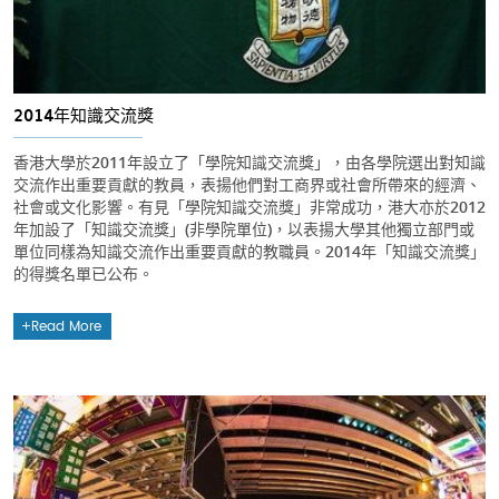
2014年知識交流獎
香港大學於2011年設立了「學院知識交流獎」，由各學院選出對知識
交流作出重要貢獻的教員，表揚他們對工商界或社會所帶來的經濟、
社會或文化影響。有見「學院知識交流獎」非常成功，港大亦於2012
年加設了「知識交流獎」(非學院單位)，以表揚大學其他獨立部門或
單位同樣為知識交流作出重要貢獻的教職員。2014年「知識交流獎」
的得獎名單已公布。
Read More