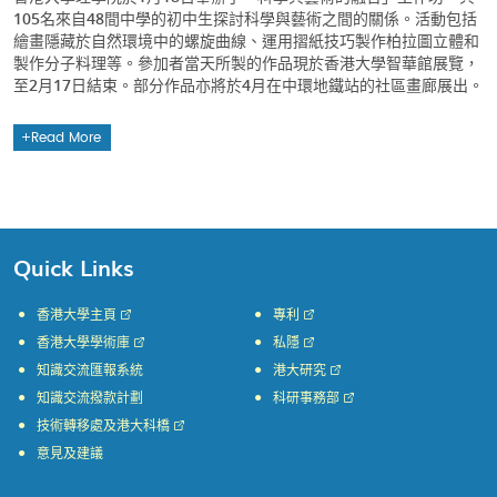
105名來自48間中學的初中生探討科學與藝術之間的關係。活動包括
繪畫隱藏於自然環境中的螺旋曲線、運用摺紙技巧製作柏拉圖立體和
製作分子料理等。參加者當天所製的作品現於香港大學智華館展覽，
至2月17日結束。部分作品亦將於4月在中環地鐵站的社區畫廊展出。
Read More
Quick Links
香港大學主頁
專利
香港大學學術庫
私隱
知識交流匯報系統
港大研究
知識交流撥款計劃
科研事務部
技術轉移處及港大科橋
意見及建議