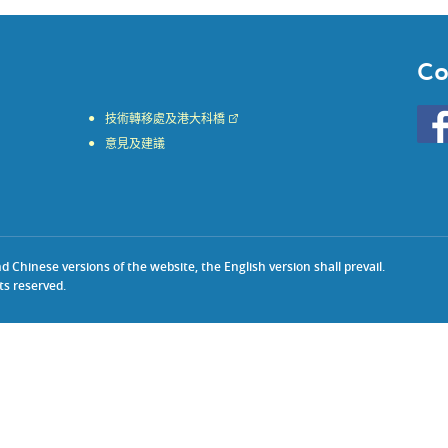
Co
Go
技術轉移處及港大科橋
to
意見及建議
HKU
KE
face
Chinese versions of the website, the English version shall prevail.
ts reserved.