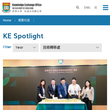
Skip
to
Toggle search panel
ENG
简
Op
main
content
Home
連繫社區
KE Spotlight
Filter
Year
技術轉移處