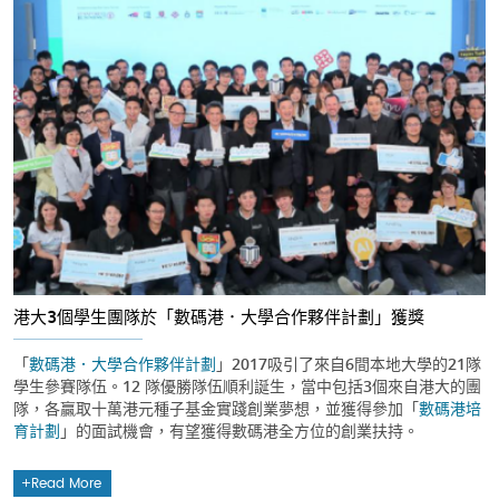
港大3個學生團隊於「數碼港．大學合作夥伴計劃」獲獎
「
數碼港．大學合作夥伴計劃
」2017吸引了來自6間本地大學的21隊
學生參賽隊伍。12 隊優勝隊伍順利誕生，當中包括3個來自港大的團
隊，各贏取十萬港元種子基金實踐創業夢想，並獲得參加「
數碼港培
育計劃
」的面試機會，有望獲得數碼港全方位的創業扶持。
Read More