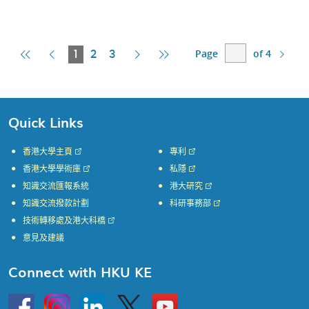
Page
of 4
First
Previous
Current
Next
Last
1
2
3
Page
Page
Page
Page
Page
Quick Links
香港大學主頁
專利
香港大學學術庫
私隱
知識交流匯報系統
港大研究
知識交流撥款計劃
科研事務部
技術轉移處及港大科橋
意見及建議
Connect with HKU KE
Go
Instagram
Linkedin
Twitter
Go