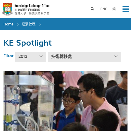
Skip
to
Toggle search panel
ENG
简
Op
main
content
Home
連繫社區
KE Spotlight
Filter
2013
技術轉移處