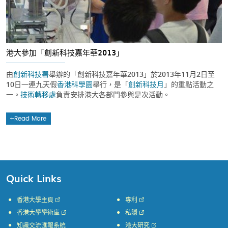
港大參加「創新科技嘉年華2013」
由
創新科技署
舉辦的「創新科技嘉年華2013」於2013年11月2日至
10日一連九天假
香港科學園
舉行，是「
創新科技月
」的重點活動之
一。
技術轉移處
負責安排港大各部門參與是次活動。
Read More
Quick Links
香港大學主頁
專利
香港大學學術庫
私隱
知識交流匯報系統
港大研究