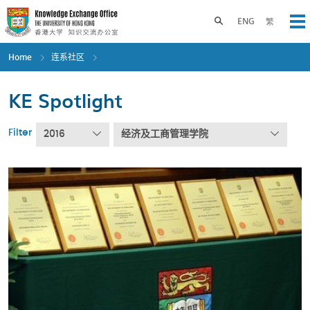
Skip
to
Toggle search panel
ENG
繁
Op
main
content
Home
连系社区
KE Spotlight
Filter
2016
经济及工商管理学院