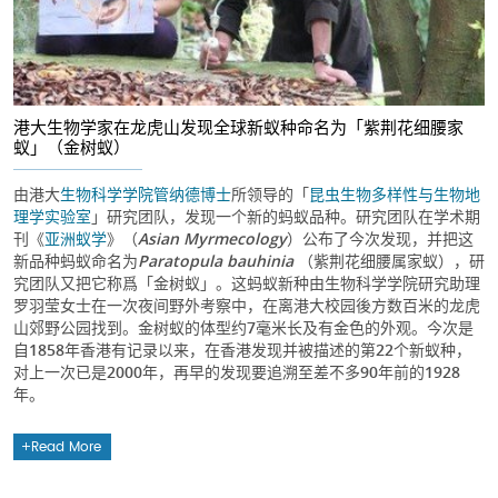
港大生物学家在龙虎山发现全球新蚁种命名为「紫荆花细腰家
蚁」（金树蚁）
由港大
生物科学学院
管纳德博士
所领导的「
昆虫生物多样性与生物地
理学实验室
」研究团队，发现一个新的蚂蚁品种。研究团队在学术期
刊《
亚洲蚁学
》（
Asian Myrmecology
）公布了今次发现，并把这
新品种蚂蚁命名为
Paratopula bauhinia
（紫荆花细腰属家蚁），研
究团队又把它称爲「金树蚁」。这蚂蚁新种由生物科学学院研究助理
罗羽莹女士在一次夜间野外考察中，在离港大校园後方数百米的龙虎
山郊野公园找到。金树蚁的体型约7毫米长及有金色的外观。今次是
自1858年香港有记录以来，在香港发现并被描述的第22个新蚁种，
对上一次已是2000年，再早的发现要追溯至差不多90年前的1928
年。
Read More