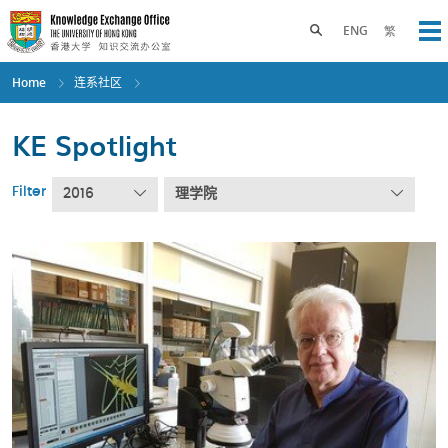
Skip
to
Toggle search panel
ENG
繁
Op
main
content
Home
连系社区
KE Spotlight
Filter
2016
理学院