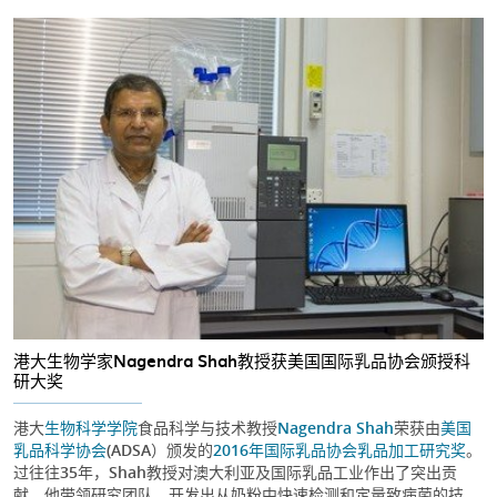
港大生物学家Nagendra Shah教授获美国国际乳品协会颁授科
研大奖
港大
生物科学学院
食品科学与技术教授
Nagendra Shah
荣获由
美国
乳品科学协会
(ADSA）颁发的
2016年国际乳品协会乳品加工研究奖
。
过往往35年，Shah教授对澳大利亚及国际乳品工业作出了突出贡
献。他带领研究团队，开发出从奶粉中快速检测和定量致病菌的技