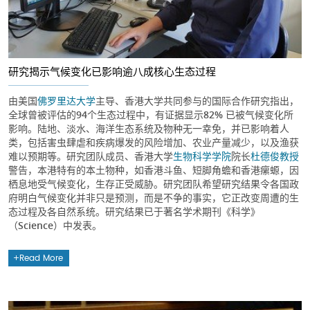
研究揭示气候变化已影响逾八成核心生态过程
由美国
佛罗里达大学
主导、香港大学共同参与的国际合作研究指出，
全球曾被评估的94个生态过程中，有证据显示82% 已被气候变化所
影响。陆地、淡水、海洋生态系统及物种无一幸免，并已影响着人
类，包括害虫肆虐和疾病爆发的风险增加、农业产量减少，以及渔获
难以预期等。研究团队成员、香港大学
生物科学学院
院长
杜德俊教授
警告，本港特有的本土物种，如香港斗鱼、短脚角蟾和香港瘰螈，因
栖息地受气候变化，生存正受威胁。研究团队希望研究结果令各国政
府明白气候变化并非只是预测，而是不争的事实，它正改变周遭的生
态过程及各自然系统。研究结果已于著名学术期刊《科学》
（Science）中发表。
Read More