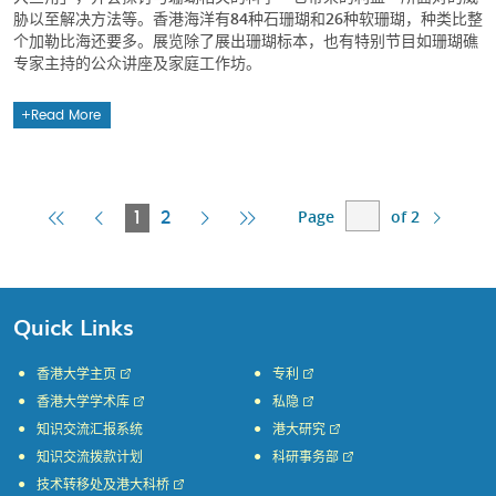
胁以至解决方法等。香港海洋有84种石珊瑚和26种软珊瑚，种类比整
个加勒比海还要多。展览除了展出珊瑚标本，也有特别节目如珊瑚礁
专家主持的公众讲座及家庭工作坊。
Read More
Page
of 2
First
Previous
Current
Next
Last
1
2
Page
Page
Page
Page
Page
Quick Links
香港大学主页
专利
香港大学学术库
私隐
知识交流汇报系统
港大研究
知识交流拨款计划
科研事务部
技术转移处及港大科桥