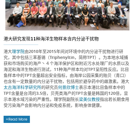
港大研究发现11种海洋生物样本含内分泌干扰物
港大
理学院
由2010年至2015年间对环境中的内分泌干扰物进行研
究，其中包括三苯基锡（Triphenyltin，简称TPT）。为本地水域捕
获和市场购买的海产丶４个海洋保护区和附近污水处理厂的水质以及
海泥和海洋生物进行测试，11种海产样本均对TPT呈阳性反应。比目
鱼样本中的TPT含量超出安全指标，由海岸公园采集的贻贝（青口）
也含有一定数量的内分泌干扰物，包括用於避孕药中的雌激素。港大
太古海洋科学研究所
的研究员
何景欣博士
表示本港比目鱼样本中的
TPT含量是台湾的3.5倍，贝壳类海产的TPT含量是韩国的120倍，显
示本港水域污染的严重性。理学院副院长
梁美仪教授
指出若长期食用
受污染海产会影响内分泌和免疫系统，影响身体健康。
Read More