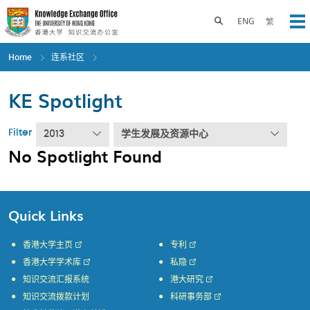
Skip
to
Toggle search panel
ENG
繁
Op
main
content
Home
连系社区
KE Spotlight
Filter
2013
学生发展及资源中心
No Spotlight Found
Quick Links
香港大学主页
专利
香港大学学术库
私隐
知识交流汇报系统
港大研究
知识交流拨款计划
科研事务部