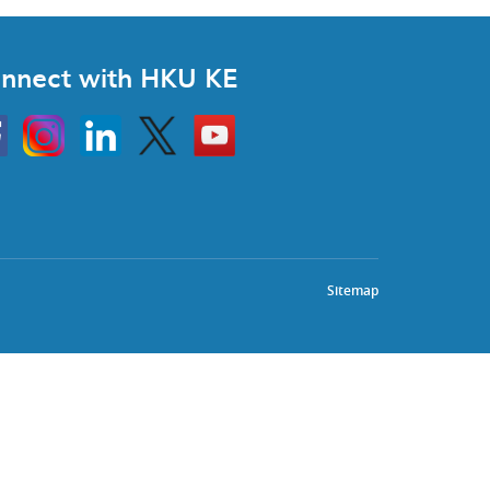
nnect with HKU KE
Instagram
Linkedin
Twitter
Go
to
HKU
KE
book
YouTube
Sitemap