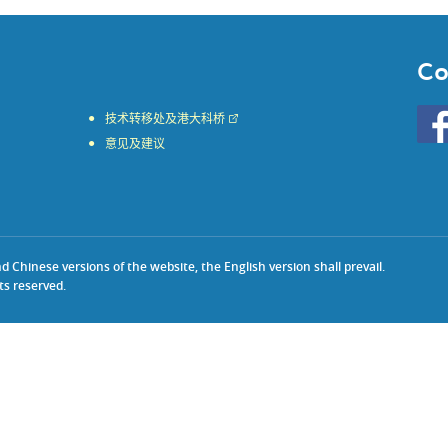
Co
Go
技术转移处及港大科桥
to
意见及建议
HKU
KE
face
Chinese versions of the website, the English version shall prevail.
ts reserved.