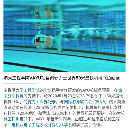
港大工程学院VAYU项目创健力士世界50米最快机械飞鱼纪录
由香港大学
工程学院
的学生携手合作研发的VAYU机械鱼项目，在
谭
荣芬创科翼
的支持下，於2020年1月23日以26.79秒创下「50米最快
机械飞鱼」的
健力士世界纪录
。与
国际游泳联合会（FINA）
的人类游
泳运动员在长池（25m)所创的世界纪录相比，机械鱼的速度比女性
在蛙泳（29.40秒）和背泳（26.98秒）的世界纪录还要快。在港大
机
械工程系
带领下，VAYU 项目历时四年，由超过40位来自机械工程
系、
电机及电子工程系
及
计算机科学系
的学生携手合作。