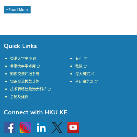
Read More
Quick Links
香港大学主页
专利
香港大学学术库
私隐
知识交流汇报系统
港大研究
知识交流拨款计划
科研事务部
技术转移处及港大科桥
意见及建议
Connect with HKU KE
Go
Instagram
Linkedin
Twitter
Go
to
to
HKU
HKU