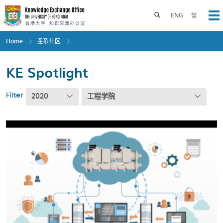
Skip
to
Toggle search panel
ENG
繁
Op
main
content
Home
连系社区
KE Spotlight
Filter
2020
工程学院