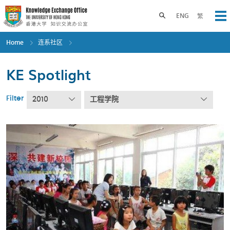
Skip
to
Toggle search panel
ENG
繁
Op
main
content
Home
连系社区
KE Spotlight
Filter
2010
工程学院