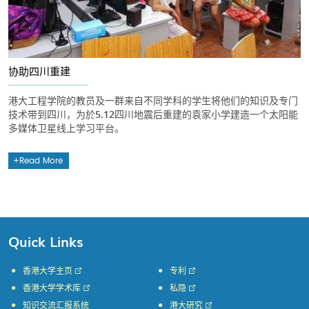
协助四川重建
港大工程学院的教员及一群来自不同学科的学生将他们的知识及专门
技术带到四川，为於5.12四川地震后重建的袁家小学建造一个太阳能
多媒体卫星线上学习平台。
Read More
Quick Links
香港大学主页
专利
香港大学学术库
私隐
知识交流汇报系统
港大研究