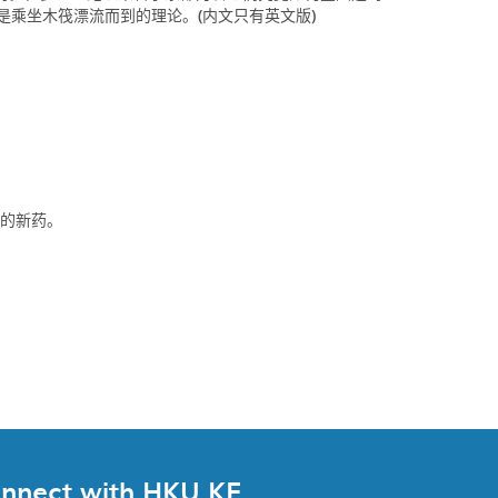
物是乘坐木筏漂流而到的理论。(内文只有英文版)
成的新药。
nnect with HKU KE