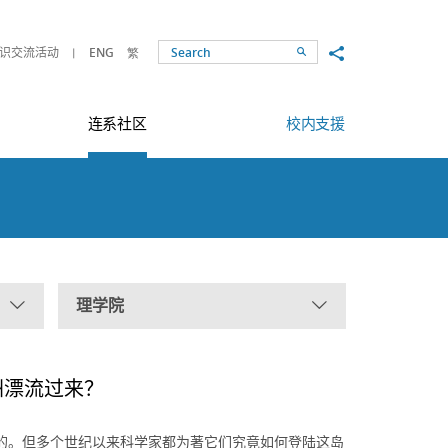
Share to
识交流活动
ENG
繁
Search
连系社区
校内支援
理学院
洲漂流过来？
的。但多个世纪以来科学家都为著它们究竟如何登陆这岛