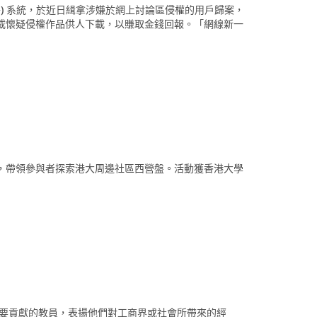
+) 系統，於近日緝拿涉嫌於網上討論區侵權的用戶歸案，
載懷疑侵權作品供人下載，以賺取金錢回報。「網線新一
，帶領參與者探索港大周邊社區西營盤。活動獲香港大學
重要貢獻的教員，表揚他們對工商界或社會所帶來的經