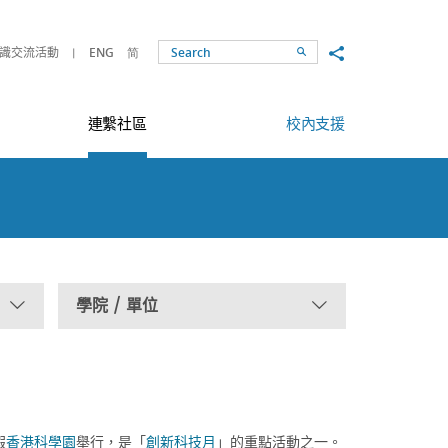
Share to
識交流活動
ENG
简
Search
連繫社區
校內支援
學院 / 單位
假
香港科學園
舉行，是「
創新科技月
」的重點活動之一。