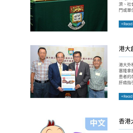
濟、社
門或單
Read
港大
港大外
塞隆拿
患者的
肝癌指
Read
香港