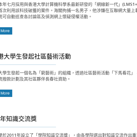
本年七月採用與香港大學計算機科學系最新研發的「網線新一代」(LMS1
首次利用該科技破獲的案件。海關拘捕一名男子，他涉嫌在互聯網大量上
統可自動巡查各討論區及偵測網上懷疑侵權活動。
 More
港大學生發起社區藝術活動
大學生發起一個名為「窮藝術」的組織，透過社區藝術活動「下馬看花」
流撥款計劃及其社區夥伴長春社資助。
 More
14年知識交流獎
學於2011年設立了「學院知識交流獎」，由各學院選出對知識交流作出