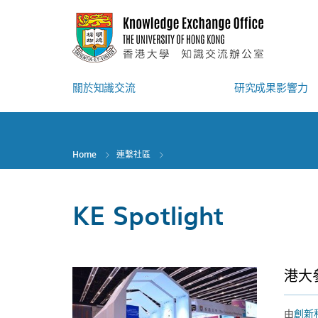
Skip
to
main
content
關於知識交流
研究成果影響力
Home
連繫社區
KE Spotlight
港大
由
創新