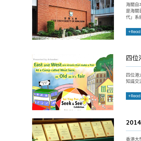
海關自
是海關
代」系
Read
四位
四位港
知識交
Read
20
香港大