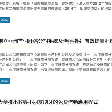
會或文化影響。有見「學院知識交流獎」非常成功，港大亦於2012年加設
位同樣為知識交流作出重要貢獻的教職員。2014年「知識交流獎」的得
 More
創立亞洲首個肝癌分期系統及治療指引 有效提高肝
科學系及瑪麗醫院創立亞洲首個肝癌分期系統及治療指引 ─ 「香港肝癌
肝癌分期系統」，「香港肝癌分期系統」將肝癌及治療階段分為五期，更
存活率及治癒機會。同時，創立「香港肝癌分期系統」標誌著治療肝癌的
引。「香港肝癌分期系統」已獲得國際間廣泛認同，並預計會取代現行的
 More
大學推出教導小朋友刷牙的免費流動應用程式