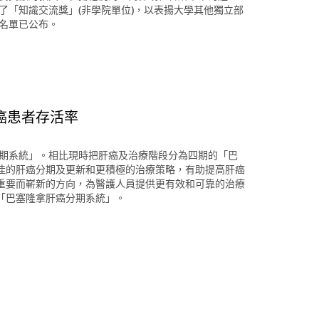
了「知識交流獎」(非學院單位)，以表揚大學其他獨立部
獎名單已公布。
癌患者存活率
分期系統」。相比現時把肝癌及治療階段分為四期的「巴
佳的肝癌分期及更新和更積極的治療策略，有助提高肝癌
重要而嶄新的方向，為醫護人員提供更有效和可靠的治療
「巴塞隆拿肝癌分期系統」。