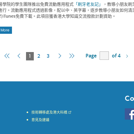
醫學院的學生團隊推出免費流動應用程式
「刷牙老友記」
，教導小朋友刷牙
進行。流動應用程式透過影像，配以中、英字幕，逐步教導小朋友如何清
於iTunes免費下載。此項目獲香港大學知識交流撥款計劃資助。
 More
Page
of 4
First
Previous
Current
Next
Last
1
2
3
Page
Page
Page
Page
Page
Co
Go
技術轉移處及港大科橋
to
意見及建議
HKU
KE
face