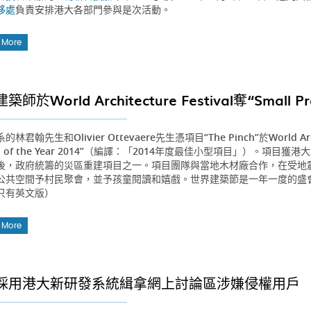
移處
負責安排港大各部門參與是次活動。
 More
師於World Architecture Festival奪“Small Proj
林君翰先生和Olivier Ottevaere先生憑項目“The Pinch”於World Ar
ect of the Year 2014”（編譯：「2014年度最佳小型項目」）。項
後，政府統籌的災區重建項目之一。項目團隊與當地木材廠合作，在受地
公共空間予村民聚會，並予孩童閱讀和嬉戲。世界建築節是一年一度的盛
只有英文版）
 More
採用港大新研發系統緝拿網上討論區涉嫌侵權用戶