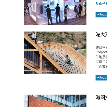
技術轉
Read
港大建築
建築學系的
Proj
生地震
提供了
（內文
Read
海關