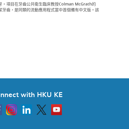
。項目在牙齒公共衛生臨床教授Colman McGrath的
潔牙齒，是同類的流動應用程式當中首個備有中文版。該
nnect with HKU KE
Instagram
Linkedin
Twitter
Go
to
HKU
KE
book
YouTube