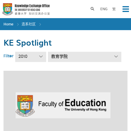
Skip
to
Toggle search panel
ENG
繁
Op
main
content
Home
连系社区
KE Spotlight
Filter
2010
教育学院