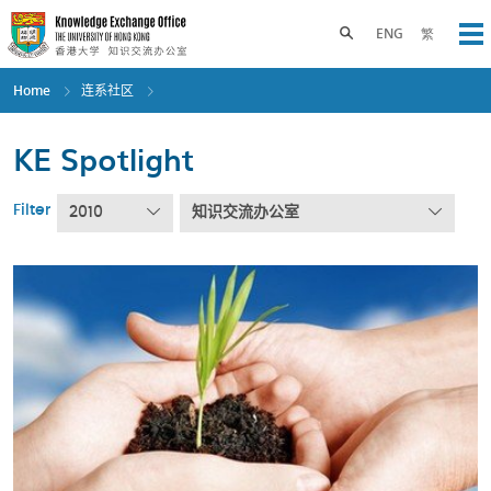
Skip
to
Toggle search panel
ENG
繁
Op
main
content
Home
连系社区
KE Spotlight
Filter
2010
知识交流办公室