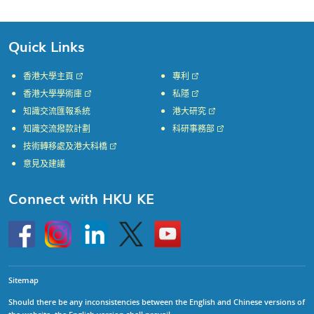
Quick Links
香港大學主頁
專利
香港大學學術庫
私隱
知識交流匯報系統
港大研究
知識交流撥款計劃
科研事務部
技術轉移處及港大科橋
意見及建議
Connect with HKU KE
Go
Instagram
Linkedin
Twitter
Go
to
to
HKU
HKU
KE
KE
facebook
YouTube
Sitemap
Should there be any inconsistencies between the English and Chinese versions of