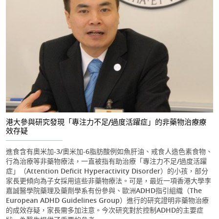
港大參與研究發現「專注力不足/過度活躍症」的非藥物治療療
效存疑
進食含有奧米加-3/奧米加-6脂肪酸例如魚肝油、戒食人造色素食物、
行為治療等非藥物療法，一直被指有助治療「專注力不足/過度活躍
症」（Attention Deficit Hyperactivity Disorder）的小孩，部分
家長更傾向為子女採用這些非藥物療法。可是，最近一項香港大學李
嘉誠醫學院藥理及藥劑學系有份參與、歐洲ADHD指引組織（The
European ADHD Guidelines Group）進行的研究證明非藥物治療
的成效存疑，家長需多加注意。今次研究對於控制ADHD的主要症