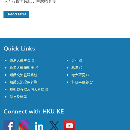
狀，為醫生提供了重要的參考。
Read More
Quick Links
香港大學主頁
專利
香港大學學術庫
私隱
知識交流匯報系統
港大研究
知識交流撥款計劃
科研事務部
技術轉移處及港大科橋
意見及建議
Connect with HKU KE
Go
Instagram
Linkedin
Twitter
Go
to
to