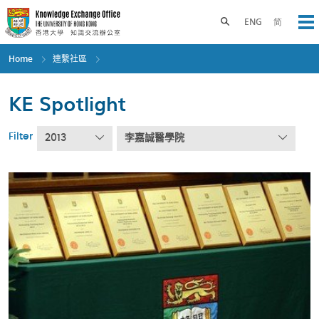
Skip
to
Toggle search panel
ENG
简
Op
main
content
Home
連繫社區
KE Spotlight
Filter
2013
李嘉誠醫學院