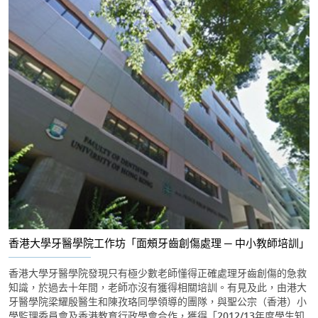
香港大學牙醫學院工作坊「面頰牙齒創傷處理 ─ 中小教師培訓」
香港大學牙醫學院發現只有極少數老師懂得正確處理牙齒創傷的急救
知識，於過去十年間，老師亦沒有獲得相關培訓。有見及此，由港大
牙醫學院梁耀殷醫生和陳孜珞同學領導的團隊，與聖公宗（香港）小
學監理委員會及香港教育行政學會合作，獲得「2012/13年度學生知