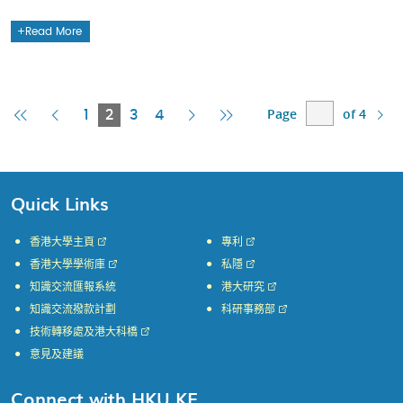
Read More
Page
of 4
First
Previous
Current
Next
Last
1
2
3
4
Page
Page
Page
Page
Page
Quick Links
香港大學主頁
專利
香港大學學術庫
私隱
知識交流匯報系統
港大研究
知識交流撥款計劃
科研事務部
技術轉移處及港大科橋
意見及建議
Connect with HKU KE