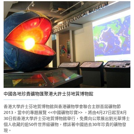
中國各地珍貴礦物匯聚港大許士芬地質博物館
香港大學許士芬地質博物館與香港礦物學會聯合主辦首屆礦物節
2013，當中的專題展覽 <<中國礦物珍寶>> ，將由4月27日起至8月
30日假香港大學許士芬地質博物館舉行，免費向公眾展出劉光華博士
個人收藏的逾50件世界級礦物，標誌著中國過去30年珍貴的礦物發
現。