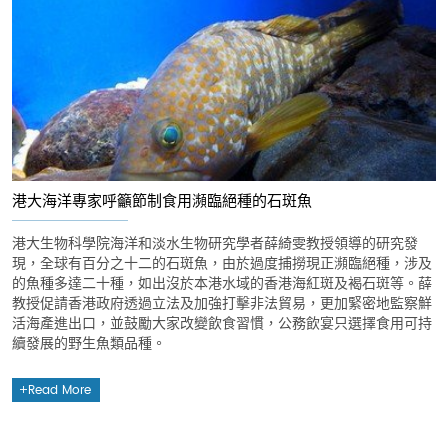
港大海洋專家呼籲節制食用瀕臨絕種的石斑魚
港大生物科學院海洋和淡水生物研究學者薛綺雯教授領導的研究發
現，全球有百分之十二的石斑魚，由於過度捕撈現正瀕臨絕種，涉及
的魚種多達二十種，如出沒於本港水域的香港海紅斑及褐石斑等。薛
教授促請香港政府透過立法及加強打擊非法貿易，更加緊密地監察鮮
活海產進出口，並鼓勵大家改變飲食習慣，公務飲宴只選擇食用可持
續發展的野生魚類品種。
Read More