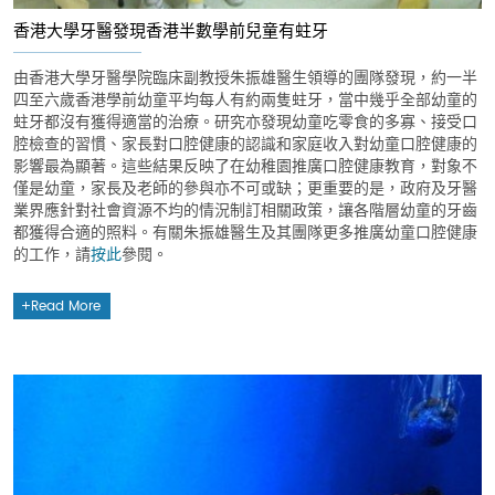
香港大學牙醫發現香港半數學前兒童有蛀牙
由香港大學牙醫學院臨床副教授朱振雄醫生領導的團隊發現，約一半
四至六歲香港學前幼童平均每人有約兩隻蛀牙，當中幾乎全部幼童的
蛀牙都沒有獲得適當的治療。研究亦發現幼童吃零食的多寡、接受口
腔檢查的習慣、家長對口腔健康的認識和家庭收入對幼童口腔健康的
影響最為顯著。這些結果反映了在幼稚園推廣口腔健康教育，對象不
僅是幼童，家長及老師的參與亦不可或缺；更重要的是，政府及牙醫
業界應針對社會資源不均的情況制訂相關政策，讓各階層幼童的牙齒
都獲得合適的照料。有關朱振雄醫生及其團隊更多推廣幼童口腔健康
的工作，請
按此
參閱。
Read More