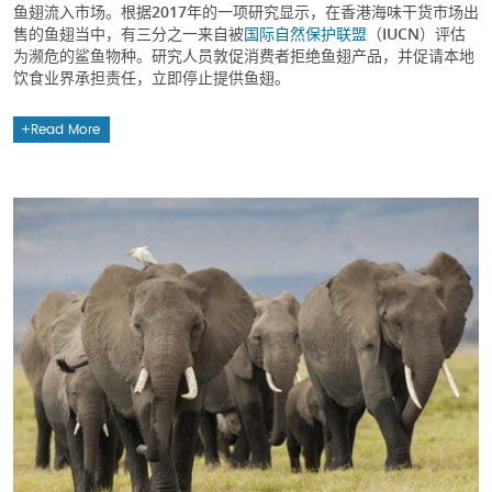
鱼翅流入市场。根据2017年的一项研究显示，在香港海味干货巿场出
售的鱼翅当中，有三分之一来自被
国际自然保护联盟
（IUCN）评估
为濒危的鲨鱼物种。研究人员敦促消费者拒绝鱼翅产品，并促请本地
饮食业界承担责任，立即停止提供鱼翅。
Read More