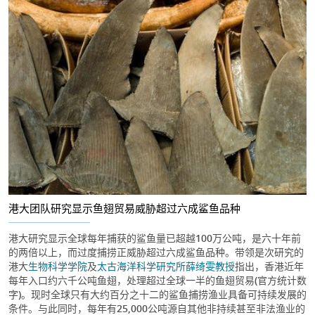
港大团队研究显示鱼翅贸易威胁超过六成鲨鱼品种
港大研究显示全球每年捕获的鲨鱼量已超越100万公吨，是六十年前
的两倍以上，而过度捕捞正威胁超过六成鲨鱼品种。带领是次研究的
港大
生物科学学院
及
太古海洋科学研究所
薛绮雯教授
指出，香港近年
每年入口约六千公吨鱼翅，处理超过全球一半的鱼翅贸易(官方统计数
字)。现时全球只有大约百分之十二的鲨鱼捕捞渔业具备可持续发展的
条件。与此同时，每年有25,000公吨源自其他非持续甚至非法渔业的