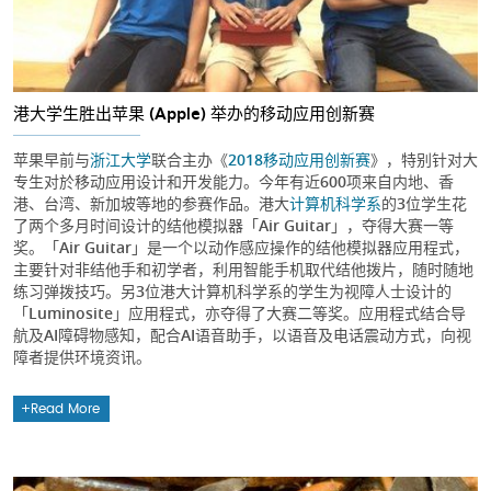
港大学生胜出苹果 (Apple) 举办的移动应用创新赛
苹果早前与
浙江大学
联合主办《
2018移动应用创新赛
》，特别针对大
专生对於移动应用设计和开发能力。今年有近600项来自内地、香
港、台湾、新加坡等地的参赛作品。港大
计算机科学系
的3位学生花
了两个多月时间设计的结他模拟器「Air Guitar」，夺得大赛一等
奖。「Air Guitar」是一个以动作感应操作的结他模拟器应用程式，
主要针对非结他手和初学者，利用智能手机取代结他拨片，随时随地
练习弹拨技巧。另3位港大计算机科学系的学生为视障人士设计的
「Luminosite」应用程式，亦夺得了大赛二等奖。应用程式结合导
航及AI障碍物感知，配合AI语音助手，以语音及电话震动方式，向视
障者提供环境资讯。
Read More