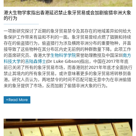
港大生物学家指出香港延迟禁止象牙贸易或会加剧偷猎非洲大象
的行为
一项新研究探讨了近期的象牙贸易禁令及其存在的地域差异如何给大
象保护工作带来有益和不利的一面。象牙贸易曾经点燃了猖獗和持续
存在的偷盗猎行为，偷盗猎行为涉及横跨非洲分布的重要物种，并直
接导致了这些物种在其分布区内史无前例的种群数量下降。此项工作
的首席研究员、香港大学
生物科学学院
荣誉助理教授及中国深圳
南方
科技大学
的
吉陆森博士
(Dr Luke Gibson)指出，中国在2017年年底
前已关闭了所有的象牙贸易市场，而香港则於2021年年底才全面执行
禁止其境内的所有象牙贸易，或许意味著更多的象牙贸易将转移到香
港。研究人员认为，两地禁令的时间不匹配可能无意中为在非洲偷猎
来的象牙提供了市场，反而加剧了偷猎非洲大象的行为。
Read More