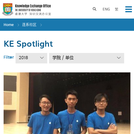
Skip
to
Toggle search panel
ENG
繁
Op
main
content
Home
连系社区
KE Spotlight
Filter
2018
学院 / 单位