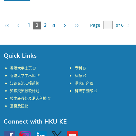
Page
of 6
First
Previous
Current
Next
Last
1
2
3
4
Page
Page
Page
Page
Page
Quick Links
香港大学主页
专利
香港大学学术库
私隐
知识交流汇报系统
港大研究
知识交流拨款计划
科研事务部
技术转移处及港大科桥
意见及建议
Connect with HKU KE
Go
Instagram
Linkedin
Twitter
Go