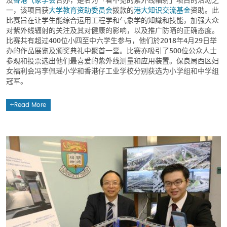
一，该项目获
大学教育资助委员会
拨款的
港大知识交流基金
资助。此
比赛旨在让学生能综合运用工程学和气象学的知識和技能，加强大众
对紫外线辐射的关注及其对健康的影响，以及推广防晒的正确态度。
比赛共有超过400位小四至中六学生参与，他们於2018年4月29日举
办的作品展览及颁奖典礼中聚首一堂。比赛亦吸引了500位公众人士
参观和投票选出他们最喜爱的紫外线测量和应用装置。保良局西区妇
女福利会冯李佩瑶小学和香港仔工业学校分别获选为小学组和中学组
冠军。
Read More