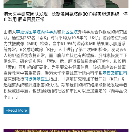
港大医学研究团队发现 长期滥用氯胺酮(K仔)损害胆道系统 停
止滥用 胆道回复正常
由港大
李嘉诚医学院
内科学系
和
北区医院
外科学系合作组成的研究团
队，通过对257名「索K」时间平均为10.5年的「K仔」滥药者进行磁
力共振成像（MRI）检查，当中61.9%的滥药者MRI结果显示胆道系
统异常。6名成功戒除「K仔」人士进行了第二次MRI检查，发现该6
人的胆道系统恢复正常，而且腹部症状也有所缓解、肝酵素恢复至正
常水平。研究证实停止「索K」后，胆道系统损害的可逆性，和长期
「索K」可引起的肝硬化，为重要公共健康信息。该信息应该在禁毒
宣传教育中著重强调。香港大学李嘉诚医学院内科学系
肠胃及肝脏科
临床副教授
司徒伟基医生
指出：「这项研究增加了我们对『K仔』引
起胆道系统和肝脏损害的认识。期望我们的研究结果能够激发吸毒者
积极戒除毒瘾，也鼓励我们的社区和市民可以更加坚定的『向毒品说
不』。」
Read More