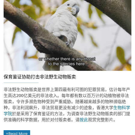
保育鉴证协助打击非法野生动物贩卖
非法野生动物贩卖是世界上第四最有利可图的犯罪贸易，估计每年产
生高达200亿美元的非法收入。每年都有数以百万计的动植物被非法
贩卖，令许多濒危物种受到严重威胁。随著越来越多的物种濒临绝
种，非法利润飙升，非法贸易更没有减少的迹象，香港大学
生物科学
学院
於是采用了保育鉴证的方法，为调查非法野生动物贩卖的部门提
供准确的科学数据，用於对付贩卖者。请
按此
观赏完整影片。
Read More