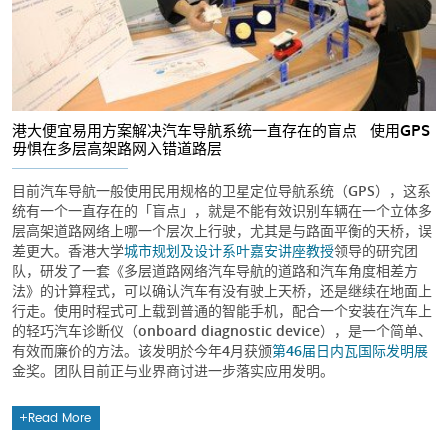
港大便宜易用方案解决汽车导航系统一直存在的盲点 使用GPS
毋惧在多层高架路网入错道路层
目前汽车导航一般使用民用规格的卫星定位导航系统（GPS），这系
统有一个一直存在的「盲点」，就是不能有效识别车辆在一个立体多
层高架道路网络上哪一个层次上行驶，尤其是与路面平衡的天桥，误
差更大。香港大学
城市规划及设计系
叶嘉安讲座教授
领导的研究团
队，研发了一套《多层道路网络汽车导航的道路和汽车角度相差方
法》的计算程式，可以确认汽车有没有驶上天桥，还是继续在地面上
行走。使用时程式可上载到普通的智能手机，配合一个安装在汽车上
的轻巧汽车诊断仪（onboard diagnostic device），是一个简单、
有效而廉价的方法。该发明於今年4月获颁
第46届日内瓦国际发明展
金奖。团队目前正与业界商讨进一步落实应用发明。
Read More