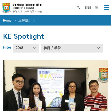
Skip
to
Toggle search panel
ENG
繁
Op
main
content
Home
连系社区
KE Spotlight
Filter
2018
学院 / 单位