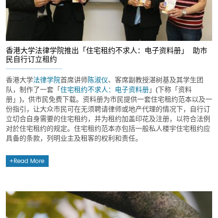
香港大学法律学院推出「住宅租约不求人：电子资料册」 助巿
民自行订立租约
香港大学
法律学院
首席讲师
陈淑仪
、客席副教授湛树基及其学生团
队，制作了一套「
住宅租约不求人：电子资料册
」(下称「资料
册」)，供巿民免费下载。资料册为市民提供一套住宅租约范本以及一
份指引，让大众巿民可在无须聘请律师或地产代理的情况下，自行订
立切合自身需要的住宅租约，并为租约加盖印花及注册，以符合法例
对於住宅租约的规定。住宅租约范本亦包括一般私人楼宇住宅租约应
具备的条款，列明业主及租客的权利和责任。
Read More