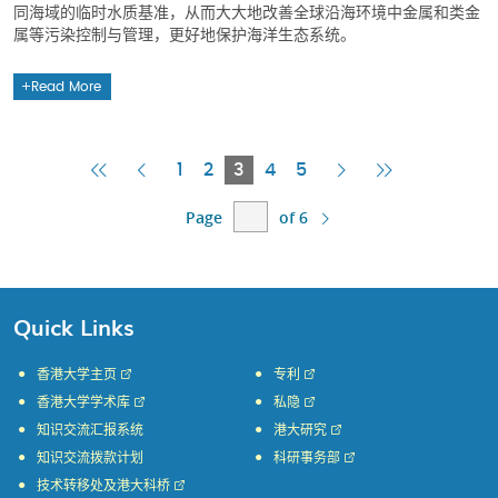
同海域的临时水质基准，从而大大地改善全球沿海环境中金属和类金
属等污染控制与管理，更好地保护海洋生态系统。
Read More
First
Previous
Current
Next
Last
1
2
3
4
5
Page
Page
Page
Page
Page
Page
of 6
Quick Links
香港大学主页
专利
香港大学学术库
私隐
知识交流汇报系统
港大研究
知识交流拨款计划
科研事务部
技术转移处及港大科桥