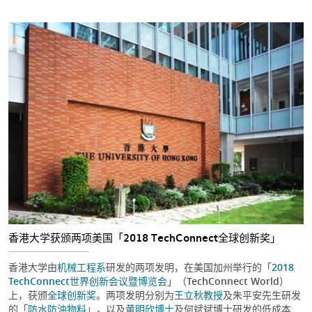
香港大学获颁两项美国「2018 TechConnect全球创新奖」
香港大学由
机械工程系
研发的两项发明，在美国加州举行的「
2018
TechConnect世界创新会议暨博览会
」（TechConnect World）
上，获颁
全球创新奖
。两项发明分别为
王立秋教授
及朱平安先生研发
的「
防水防油物料
」，以及
黄明欣博士
及何斌斌博士研发的低成本