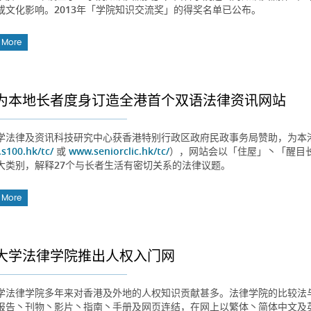
或文化影响。2013年「学院知识交流奖」的得奖名单已公布。
 More
为本地长者度身订造全港首个双语法律资讯网站
学法律及资讯科技研究中心获香港特别行政区政府民政事务局赞助，为本
s100.hk/tc/
或
www.seniorclic.hk/tc/
），网站会以「住屋」丶「醒目
大类别，解释27个与长者生活有密切关系的法律议题。
 More
大学法律学院推出人权入门网
学法律学院多年来对香港及外地的人权知识贡献甚多。法律学院的比较法
报告丶刊物丶影片丶指南丶手册及网页连结，在网上以繁体丶简体中文及英