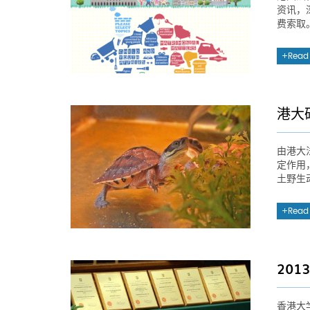
资讯，
费索取
Read
港大
由港大
定作用
土野生
Read
20
香港大