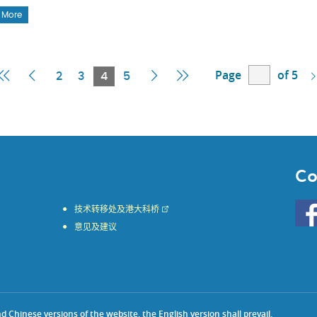
 More
Page
of 5
First
Previous
Current
Next
Last
2
3
4
5
Page
Page
Page
Page
Page
Co
Go
技术转移处及港大科桥
to
意见及建议
HKU
KE
face
Chinese versions of the website, the English version shall prevail.