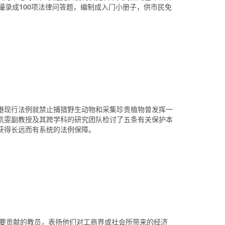
撮录成100项法律问答题，编制成入门小册子，供市民免
港现行法例就禁止捕猎野生动物和采集珍贵植物曾发挥一
凯雯副教授及其跨学科的研究团队检讨了五条有关保护本
获得长远而有系统的法例保障。
重要贡献的教员，表扬他们对工商界或社会所带来的经济