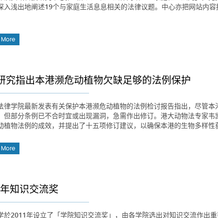
深入浅出地阐述19个与家庭生活息息相关的法律议题。中心亦把网站内容
。
 More
研究指出本港濒危动植物欠缺足够的法例保护
法律学院最新发表有关保护本港濒危动植物的法例检讨报告指出，尽管本
，但部分条例已不合时宜或出现漏洞，急需作出修订。港大动物法专家韦
动植物法例的成效，并提出了十五项修订建议，以确保本港的生物多样性
 More
13年知识交流奖
学於2011年设立了「学院知识交流奖」，由各学院选出对知识交流作出