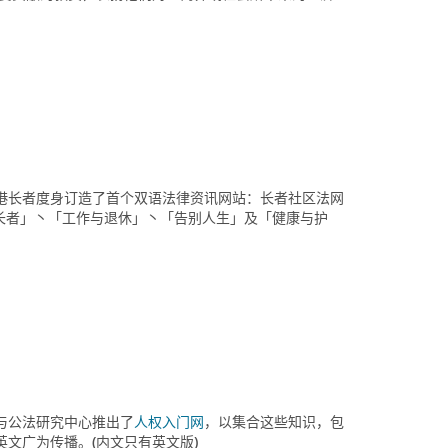
港长者度身订造了首个双语法律资讯网站：长者社区法网
长者」丶「工作与退休」丶「告别人生」及「健康与护
与公法研究中心推出了
人权入门网
，以集合这些知识，包
文广为传播。(内文只有英文版)