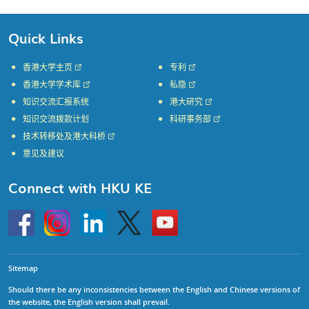
Quick Links
香港大学主页
专利
香港大学学术库
私隐
知识交流汇报系统
港大研究
知识交流拨款计划
科研事务部
技术转移处及港大科桥
意见及建议
Connect with HKU KE
Go
Instagram
Linkedin
Twitter
Go
to
to
HKU
HKU
KE
KE
facebook
YouTube
Sitemap
Should there be any inconsistencies between the English and Chinese versions of
the website, the English version shall prevail.