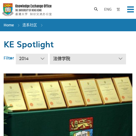
Skip
to
Toggle search panel
ENG
繁
Op
main
content
Home
连系社区
KE Spotlight
Filter
2014
法律学院