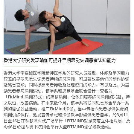
香港大学研究发现瑜伽可提升早期思觉失调患者认知能力
香港大学李嘉诚医学院精神医学系的研究人员发现，体能及学习能力
较差的早期思觉失调患者持续练习瑜伽，可显著改善他们的动作协调
及感觉官能，同时提高患者接收及处理资讯的能力。有见及此，为鼓
励患者参与瑜伽运动，该学系和思觉基金联合设计一套名为
「FitMind 瑜伽23式」的简易瑜伽，让他们培养练习瑜伽的兴趣，持
之以恒，改善病情。在未来数个月，该学系将联同思觉基金举办一系
列的瑜伽公益活动，推广FitMind瑜伽，当中包括向患者提供免费的
瑜伽训练课程、派发宣传单张和瑜伽教学影碟供患者自学，於3月11
日至16日在铜锣湾时代广场举行「FITMIND就是态度立体相片展」及
4月6日於拔萃男书院则会举行大型FITMIND瑜伽筹款活动。