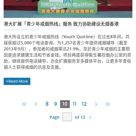
港大扩展「青少年戒烟热线」服务 致力协助建设无烟香港
港大所设立的青少年戒烟热线（Youth Quitline）在过去8年间，共
接获超过5,000个电话查询，为1,257名青少年提供戒烟辅导（截至
2013年9月），参加者的戒烟率达21.9%，至於青少年戒烟的主要原
因是追求健康生活和节省金钱。项目再度获得衞生署控烟办公室的资
助，继续提供电话辅导，亦会扩展服务至多媒体平台，让更多年青吸
烟人士获得戒烟的讯息及支援。
Read More
First
Previous
Current
Next
Last
8
9
10
11
12
Page
Page
Page
Page
Page
Page
of 12