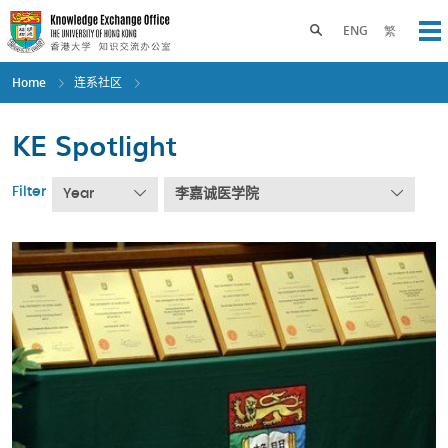
Skip
to
Toggle search panel
ENG
繁
Op
main
content
Home
连系社区
KE Spotlight
Filter
Year
李嘉诚医学院