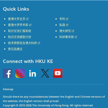
Quick Links
香港大学主页
专利
香港大学学术库
私隐
知识交流汇报系统
港大研究
知识交流拨款计划
科研事务部
技术转移处及港大科桥
意见及建议
Connect with HKU KE
Go
Instagram
Linkedin
Twitter
Go
to
to
HKU
HKU
KE
KE
facebook
YouTube
Sitemap
Should there be any inconsistencies between the English and Chinese versions of
the website, the English version shall prevail.
Copyright © 2010-2026 The University of Hong Kong. All rights reserved.