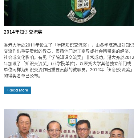
2014年知识交流奖
香港大学於2011年设立了「学院知识交流奖」，由各学院选出对知识
交流作出重要贡献的教员，表扬他们对工商界或社会所带来的经济、
社会或文化影响。有见「学院知识交流奖」非常成功，港大亦於2012
年加设了「知识交流奖」(非学院单位)，以表扬大学其他独立部门或
单位同样为知识交流作出重要贡献的教职员。2014年「知识交流奖」
的得奖名单已公布。
Read More