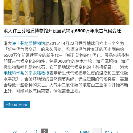
港大许士芬地质博物馆开设展览揭示6500万年来古气候变迁
港大
许士芬地质博物馆
於2015年4月22日世界地球日推出一个名为
「新生代气候变迁」的永久展览，希望追溯气候变迁的历史到由约
6500万年前延续至今的新生代－「哺乳动物的年代」。展品包括多种
印证古气候变化的物件，包括3000年的树木年轮、海洋沉积物、海洋
微生物和哺乳动物化石，它们是地球气候变化的「有机纪录」。港大
地球科学系
的
宗永强教授
表示新生代气候揭示过度的温度和二氧化碳
水平跃升，会破坏地球的自然调节系统，造成短期的气候突变，甚至
会导致一些物种的灭亡。大气中二氧化碳的浓度由工业革命开始不断
上升，可能导致气候突变，情况需要正视。
Read More
Page
of 2
First
Previous
Current
Next
Last
1
2