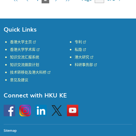
Page
Page
Page
Page
Page
Quick Links
香港大学主页
专利
香港大学学术库
私隐
知识交流汇报系统
港大研究
知识交流拨款计划
科研事务部
技术转移处及港大科桥
意见及建议
Connect with HKU KE
Go
Instagram
Linkedin
Twitter
Go
to
to
HKU
HKU
KE
KE
facebook
YouTube
Sitemap