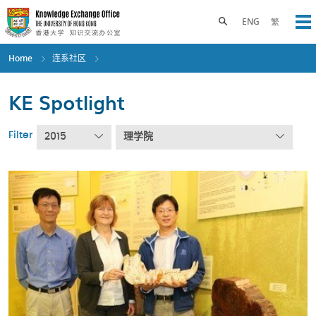
Skip
to
Toggle search panel
ENG
繁
Op
main
content
Home
连系社区
KE Spotlight
Filter
2015
理学院