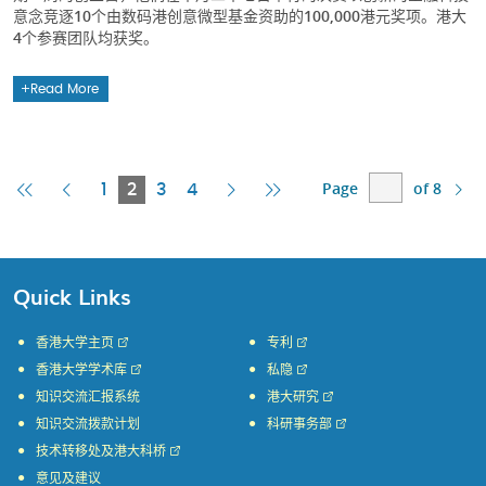
意念竞逐10个由数码港创意微型基金资助的100,000港元奖项。港大
4个参赛团队均获奖。
Read More
Page
of 8
First
Previous
Current
Next
Last
1
2
3
4
Page
Page
Page
Page
Page
Quick Links
香港大学主页
专利
香港大学学术库
私隐
知识交流汇报系统
港大研究
知识交流拨款计划
科研事务部
技术转移处及港大科桥
意见及建议