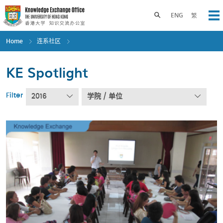
Skip
to
Toggle search panel
ENG
繁
Op
main
content
Home
连系社区
KE Spotlight
Filter
2016
学院 / 单位