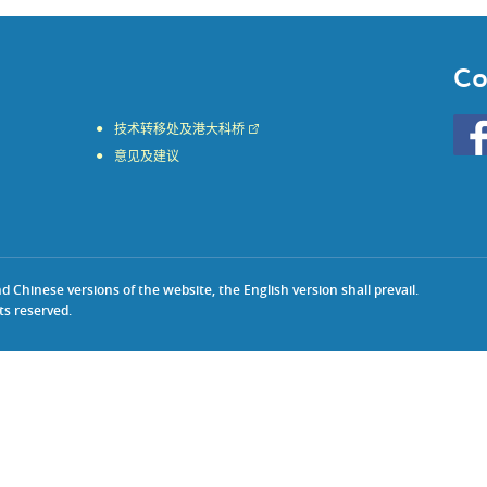
Co
Go
技术转移处及港大科桥
to
意见及建议
HKU
KE
face
Chinese versions of the website, the English version shall prevail.
ts reserved.