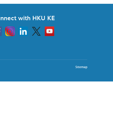
nnect with HKU KE
Instagram
Linkedin
Twitter
Go
to
HKU
KE
book
YouTube
Sitemap