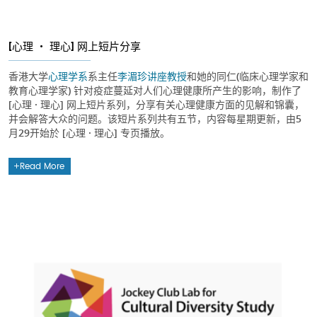
[心理 ・ 理心] 网上短片分享
香港大学
心理学系
系主任
李湄珍讲座教授
和她的同仁(临床心理学家和
教育心理学家) 针对疫症蔓延对人们心理健康所产生的影响，制作了
[心理 · 理心] 网上短片系列，分享有关心理健康方面的见解和锦囊，
并会解答大众的问题。该短片系列共有五节，内容每星期更新，由5
月29开始於 [心理 · 理心] 专页播放。
Read More