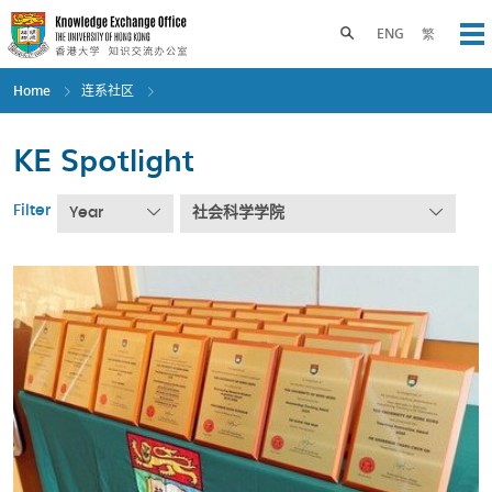
Skip
to
Toggle search panel
ENG
繁
Op
main
content
Home
连系社区
KE Spotlight
Filter
Year
社会科学学院