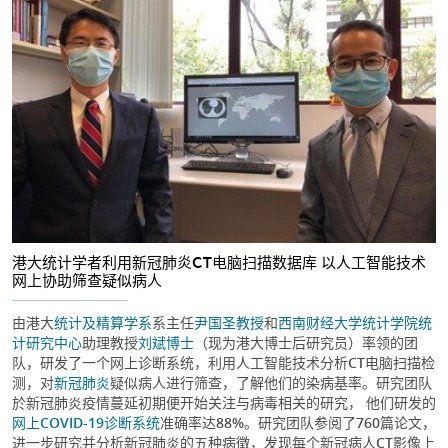
港大统计学者利用新冠肺炎CT电脑扫描数据库 以人工智能技术
网上协助筛查疑似病人
由港大
统计及精算学系
系主任
尹国圣教授
和
西南财经大学
统计学院
统
计研究中心
助理教授
刘斌博士
（现为港大博士后研究员）率领的团
队，研发了一个网上诊断系统，利用人工智能技术分析CT电脑扫描检
测，对
新冠肺炎
疑似病人进行筛查，了解他们的染病基率。研究团队
於新冠肺炎疫情蔓延初期便开始关注与病毒相关的研究， 他们研发的
网上COVID-19诊断系统
准确率达88%。研究团队参阅了760篇论文，
进一步研究并分析新冠肺炎的五种病徵，发现每个新冠病人CT影像上