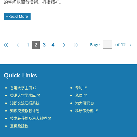
的空间以调节情绪、抖擞精神。
Read More
Page
of 12
First
Previous
Current
Next
Last
1
2
3
4
Page
Page
Page
Page
Page
Quick Links
香港大学主页
专利
香港大学学术库
私隐
知识交流汇报系统
港大研究
知识交流拨款计划
科研事务部
技术转移处及港大科桥
意见及建议