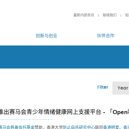
最新内部资讯
联络我们
知
创新与创业
伙伴合作
Filter
Year
推出赛马会青少年情绪健康网上支援平台 - 「Open
赛马会慈善信托基金
赞助，香港大学
防止自杀研究中心
联同
香港明爱
、
香