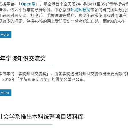
支援平台- 「
Open噏
」，是全港首个全天候24小时为11至35岁青年提
媒体，进入平台与辅导员倾谈。中心总监
叶兆辉教授
带领的研究团队分别透
相较面对面交谈、打电话、手机短讯等媒介，青少年较常使用即时通讯应
现较多的问题，包括46％的网上受访青少年曾考虑过自杀，而8％的人在
 More
18年学院知识交流奖
学每年的「学院知识交流奖」，由各学院选出对知识交流作出重要贡献的
。2018年「学院知识交流奖」的得奖名单已公布。
 More
社会学系推出本科统整项目资料库