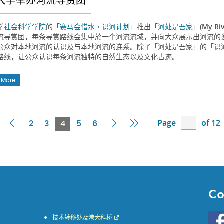
大学举办河流导赏团
学
社会科学学院
的「
赛马会惜水・识河计划
」推出「
河处是吾家
」(My R
流导赏团，每条导赏路线会集中於一个河流流域，并向大众展示出河流的
公众对本地河流的认识及与本地河流的连系。除了「河处是吾家」的「识
路线，让公众认识每条河流独特的自然生态以及文化古迹。
 More
Page
of 12
irst
Previous
Current
Next
Last
2
3
4
5
6
Page
Page
Page
Page
Page
Co
Go
技术转移处及港大科桥
to