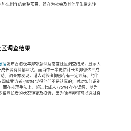
示其学系本科生制作的统整项目，旨在为社会及其他学生带来转
社区调查结果
教授
发布香港晚年抑郁意识及态度社区调查结果，显示大
至少一成长者有抑郁症状，而当中一半更估计长者抑郁达三成
舍求助。调查亦发现，港人对长者抑郁存有一定误解。约半
四成受访者 (40%) 觉得他们不是认真的；对於如何识别
而在处理手法上，超过七成人 (75%) 存在误解，以为
多留意长者的状况转变及投诉，因为晚年抑郁可以透过身