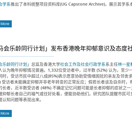
会学系
推出了本科统整项目资料库(UG Capstone Archive)，展
 More
马会乐龄同行计划」发布香港晚年抑郁意识及态度
会乐龄同行计划
」总监及香港大学
社会工作及社会行政学系
系主任
林一星
人认为晚年抑郁情况普遍。1,332位受访者中，过半数 (52%) 认为，
同时，受访市民中超过八成(85%)表示愿意协助受情绪困扰的亲友及邻
0%) 受访者未能确定抑郁并非老年转变的正常反应；假若长者谈及自杀时，有
的长者，近半数受访者 (48%) 不确定记忆问题可能是长者抑郁的症状之一；
醒抑郁长者自己的福气或往好处看，便能协助他们。研究团队提醒市民可
或认知问题等表现出来。
 More