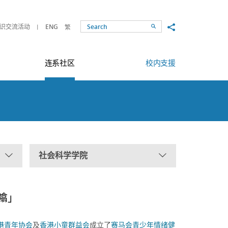
Share to
识交流活动
ENG
繁
Search
连系社区
校内支援
社会科学学院
噏」
港青年协会
及
香港小童群益会
成立了
赛马会青少年情绪健