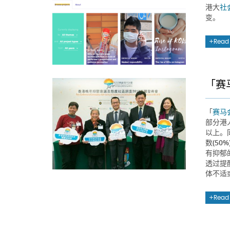
港大
社
变。
Read
「赛
「
赛马
部分港
以上。
数(5
有抑郁
透过提
体不适
Read