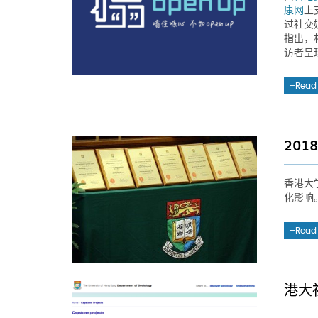
康网
上
过社交
指出，
访者呈
Read
20
香港大
化影响
Read
港大