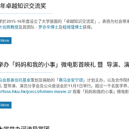
17年卓越知识交流奖
学於2015-16年度设立了大学层面的「卓越知识交流奖」，表扬为社会带
叶兆辉教授
及其团队 -
罗亦华博士
及
程绮瑾博士
获得。
 More
举办「妈妈和我的小事」微电影首映礼 暨 导演、
马会慈善信托基金
策划及捐助的「
赛马会安宁颂
」计划主办，以及合作院
礼 暨导演、演员分享会及公众座谈会於11月1日举行。超过一千名医学
://foss.hku.hk/jcecc/zh/mini-movie-2/
观看「妈妈和我的小事」微电影
 More