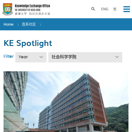
Skip
to
Toggle search panel
ENG
繁
Op
main
content
Home
连系社区
KE Spotlight
Filter
Year
社会科学学院