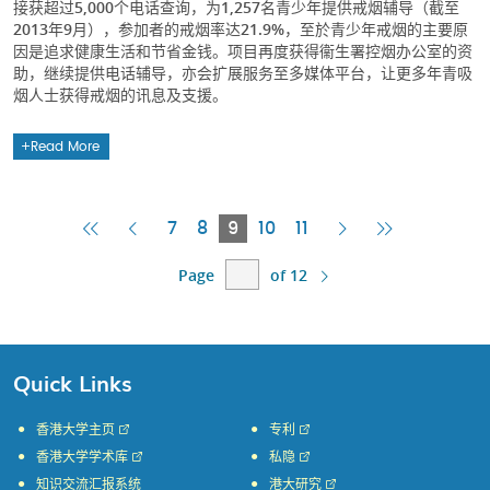
接获超过5,000个电话查询，为1,257名青少年提供戒烟辅导（截至
2013年9月），参加者的戒烟率达21.9%，至於青少年戒烟的主要原
因是追求健康生活和节省金钱。项目再度获得衞生署控烟办公室的资
助，继续提供电话辅导，亦会扩展服务至多媒体平台，让更多年青吸
烟人士获得戒烟的讯息及支援。
Read More
First
Previous
Current
Next
Last
7
8
9
10
11
Page
Page
Page
Page
Page
Page
of 12
Quick Links
香港大学主页
专利
香港大学学术库
私隐
知识交流汇报系统
港大研究