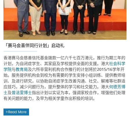
「赛马会喜伴同行计划」启动礼
香港赛马会慈善信托基金拨款一亿六千七百万港元，推行为期三年的
计划，为自闭症学生、其家庭及学校提供全面的支援。港大
社会科学
学院
与
教育局
及六所非营利机构合作推行的计划将於2015/16学年开
始。服务提供机构会到校为有需要的学生安排小组训练、提供教师培
训、及进行研究，以协助自闭症学生改善沟通、社交、解难等社群适
应技巧，减少问题行为，提升整体的学习和社交能力。港大
何德芳博
士
及
曾洁雯博士
指出计划以实证为本，强调家校合作，增强他们处理
有关问题的能力，及早为相关学童作出积极的培训。
Read More