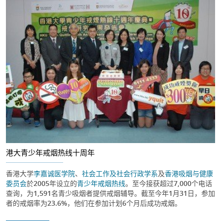
港大青少年戒烟热线十周年
香港大学
李嘉诚医学院
、
社会工作及社会行政学系
及
香港吸烟与健康
委员会
於2005年设立的
青少年戒烟热线
。至今接获超过7,000个电话
查询，为1,591名青少吸烟者提供戒烟辅导。截至今年1月31日，参加
者的戒烟率为23.6%，他们在参加计划6个月后成功戒烟。