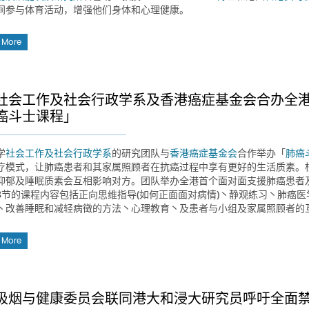
间参与体育活动，增强他们身体和心理健康。
 More
社会工作及社会行政学系及香港癌症基金会合办全
癌斗士课程」
学
社会工作及社会行政学系
的研究团队与
香港癌症基金会
合作举办「
肺癌
疗模式，让肺癌患者和其家属照顾者在抗癌过程中享有更好的生活质素。
抑郁及睡眠质素会互相影响对方。团队举办全港首个面对面支援肺癌患者
8节的课程内容包括正向思维指导(如何正面面对病情)丶静观练习丶肺癌
丶改善睡眠和减轻病徵的方法丶心理教育丶及患者与小组及家属照顾者的
 More
吸烟与健康委员会联同港大和浸大研究员呼吁全面