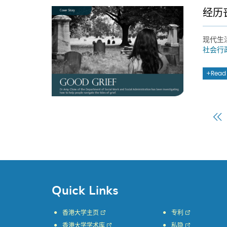
经历
现代生
社会行
Read
F
P
Quick Links
香港大学主页
专利
香港大学学术库
私隐