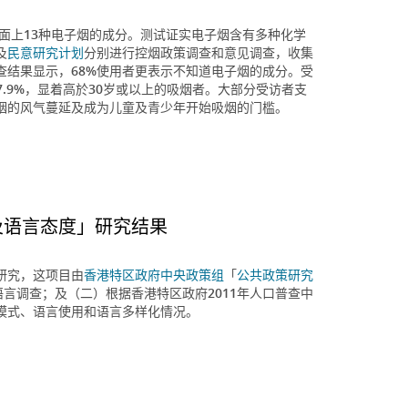
测试市面上13种电子烟的成分。测试证实电子烟含有多种化学
及
民意研究计划
分别进行控烟政策调查和意见调查，收集
结果显示，68%使用者更表示不知道电子烟的成分。受
达7.9%，显着高於30岁或以上的吸烟者。大部分受访者支
烟的风气蔓延及成为儿童及青少年开始吸烟的门槛。
及语言态度」研究结果
研究，这项目由
香港特区政府中央政策组
「
公共政策研究
性语言调查；及（二）根据香港特区政府2011年人口普查中
模式、语言使用和语言多样化情况。