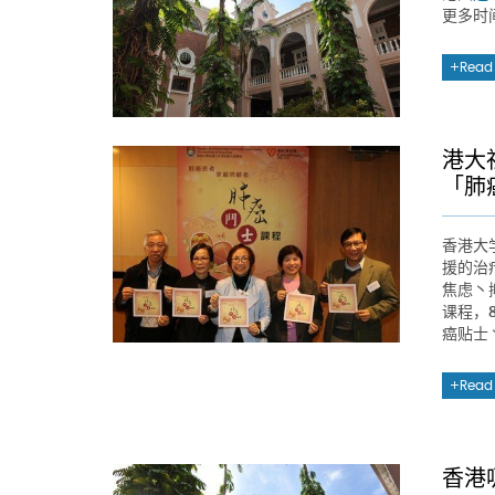
更多时
Read
港大
「肺
香港大
援的治
焦虑丶
课程，
癌贴士
Read
香港