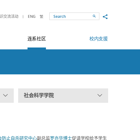
Share to
识交流活动
ENG
繁
Search
连系社区
校内支援
社会科学学院
会防止自杀研究中心
副总监
罗亦华博士
促请学校给予学生