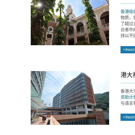
香港吸
物质，
了超过
访者中
持以不
Read
港大
香港大
资助计
与语言
Read