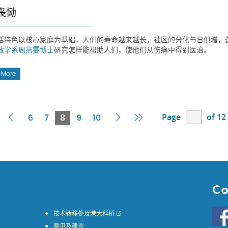
丧恸
活特色以核心家庭为基础，人们的寿命越来越长，社区的分化与日俱增，
政学系
周燕雯博士
硏究怎样能帮助人们，使他们从伤痛中得到医治。
 More
Page
of 12
irst
Previous
Current
Next
Last
6
7
8
9
10
age
Page
Page
Page
Page
Co
Go
技术转移处及港大科桥
to
意见及建议
HKU