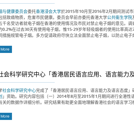
烟与健康委员会
委托
香港浸会大学
於2015年10月至2016年2月期间
包括致癌物质，危害市民健康。委员会早前亦委托香港大学
公共衞生学院
五千名受访者就电子烟在香港的使用情况及市民对禁止电子烟的意见。调查
约0.2%在过去30天有使用电子烟，惟15-29岁年轻吸烟者的使用比率高
同措施规管电子烟。多方促请政府尽快立法全面禁止电子烟，以防止电子
 More
社会科学研究中心「香港居民语言应用、语言能力
学
社会科学研究中心
完成了「香港居民语言应用、语言能力及语言态度」
划
」资助。研究内容包括（一）2014年8月至2015年1月期间进行全港
有关的数据作详细分析。研究结果有助更全面地理解香港社会的语言学习
 More