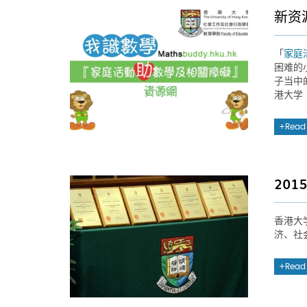
新资
「
家庭
困难的
子当中
港大学
Read
20
香港大
济、社
Read