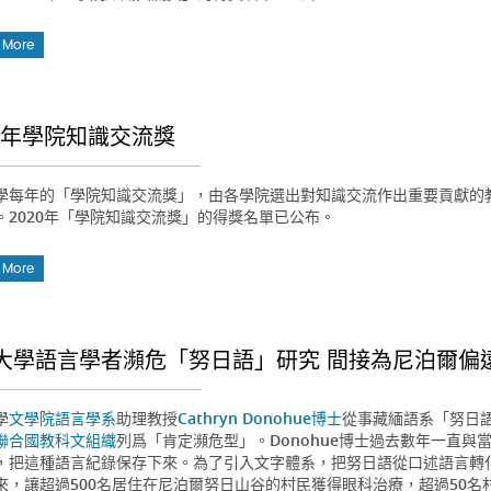
 More
20年學院知識交流獎
學每年的「學院知識交流獎」，由各學院選出對知識交流作出重要貢獻的
。2020年「學院知識交流獎」的得獎名單已公布。
 More
大學語言學者瀕危「努日語」研究 間接為尼泊爾偏
學
文學院
語言學系
助理教授
Cathryn Donohue博士
從事藏緬語系「努日語
聯合國教科文組織
列爲「肯定瀕危型」。Donohue博士過去數年一直
，把這種語言紀錄保存下來。為了引入文字體系，把努日語從口述語言轉
來，讓超過500名居住在尼泊爾努日山谷的村民獲得眼科治療，超過50