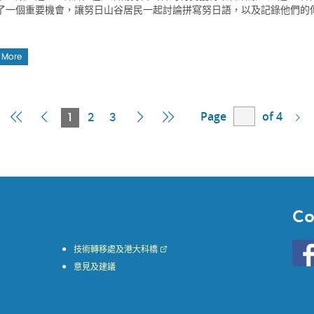
了一個重要機會，讓努日山谷居民一起討論拼寫努日語，以及記錄他們的
 More
Page
of 4
First
Previous
Current
Next
Last
1
2
3
Page
Page
Page
Page
Page
Co
Go
技術轉移處及港大科橋
to
意見及建議
HKU
KE
face