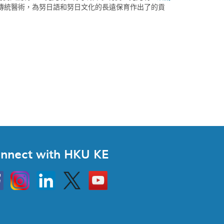
傳統醫術，為努日語和努日文化的長遠保育作出了的貢
nnect with HKU KE
Instagram
Linkedin
Twitter
Go
to
HKU
KE
book
YouTube