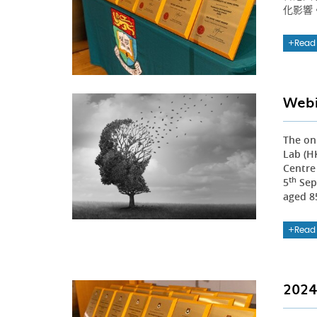
化影響
Read
Webi
The on
Lab (H
Centre
th
5
Sept
aged 85
Read
20