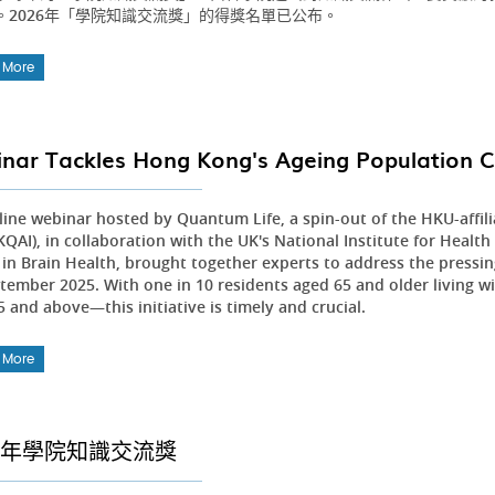
。2026年「學院知識交流獎」的得獎名單已公布。
 More
nar Tackles Hong Kong's Ageing Population C
line webinar hosted by Quantum Life, a spin-out of the HKU-aff
KQAI), in collaboration with the UK's National Institute for Heal
 in Brain Health, brought together experts to address the pressin
ember 2025. With one in 10 residents aged 65 and older living wi
 and above—this initiative is timely and crucial.
 More
24年學院知識交流獎