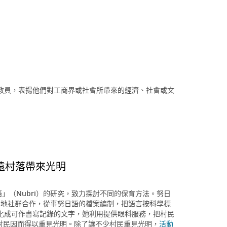
教員，表揚他們對工商界或社會所帶來的經濟、社會或文
遠村落帶來光明
」（Nubri）的研究，致力探討不同的保育方法。努日
與當地社群合作，從事努日語的檔案編制，把語言按科學標
化成可作書寫記錄的文字，她利用提供眼科服務，把村民
名村民因而得以重見光明。除了讓不少村民重見光明，
活動