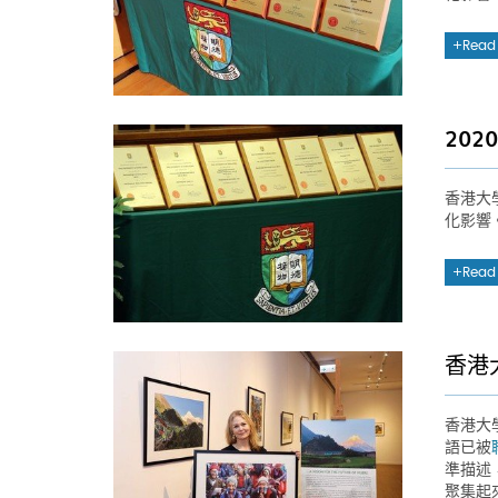
Read
20
香港大
化影響
Read
香港
香港大
語已被
準描述
聚集起