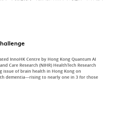
hallenge
iliated InnoHK Centre by Hong Kong Quantum AI
th and Care Research (NIHR) HealthTech Research
g issue of brain health in Hong Kong on
th dementia—rising to nearly one in 3 for those